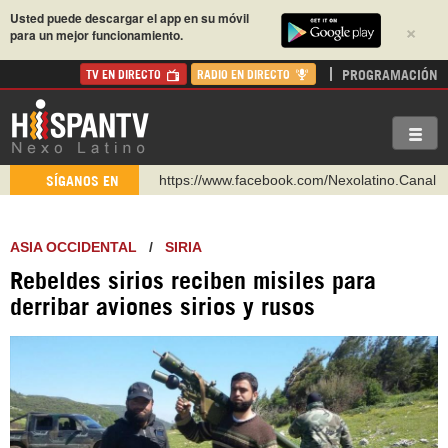
Usted puede descargar el app en su móvil
×
para un mejor funcionamiento.
PROGRAMACIÓN
TV EN DIRECTO
RADIO EN DIRECTO
https://www.facebook.com/Nexolatino.Canal
SÍGANOS EN
https://www.youtube.com/@nexo_latino
http://twitter.com/nexo_latino
https://t.me/hispantvcanal
ASIA OCCIDENTAL
/
SIRIA
https://urmedium.com/c/hispantv
Rebeldes sirios reciben misiles para
WhatsApp y Viber: +98 921 79 29 404
derribar aviones sirios y rusos
Instagram como: hispan_tv