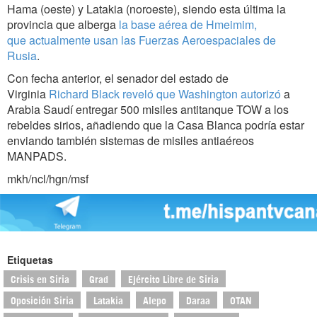
Hama (oeste) y Latakia (noroeste), siendo esta última la
provincia que alberga
la base aérea de Hmeimim,
que actualmente usan las Fuerzas Aeroespaciales de
Rusia
.
Con fecha anterior, el senador del estado de
Virginia
Richard Black reveló que Washington autorizó
a
Arabia Saudí entregar 500 misiles antitanque TOW a los
rebeldes sirios, añadiendo que la Casa Blanca podría estar
enviando también sistemas de misiles antiaéreos
MANPADS.
mkh/ncl/hgn/msf
Etiquetas
Crisis en Siria
Grad
Ejército Libre de Siria
Oposición Siria
Latakia
Alepo
Daraa
OTAN