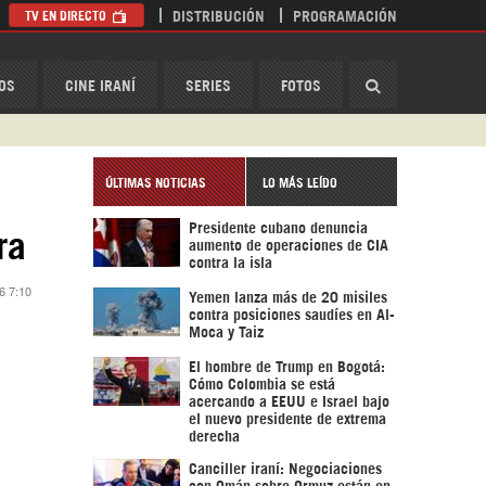
TV EN DIRECTO
DISTRIBUCIÓN
PROGRAMACIÓN
HispanTV
OS
CINE IRANÍ
SERIES
FOTOS
ÚLTIMAS NOTICIAS
LO MÁS LEÍDO
Presidente cubano denuncia
ra
aumento de operaciones de CIA
contra la isla
6 7:10
Yemen lanza más de 20 misiles
contra posiciones saudíes en Al-
Moca y Taiz
El hombre de Trump en Bogotá:
Cómo Colombia se está
acercando a EEUU e Israel bajo
el nuevo presidente de extrema
derecha
Canciller iraní: Negociaciones
con Omán sobre Ormuz están en