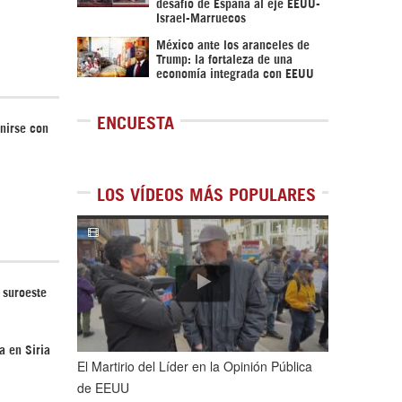
desafío de España al eje EEUU-
Israel-Marruecos
México ante los aranceles de
Trump: la fortaleza de una
economía integrada con EEUU
ENCUESTA
unirse con
LOS VÍDEOS MÁS POPULARES
1
de
5
 suroeste
a en Siria
El Martirio del Líder en la Opinión Pública
de EEUU