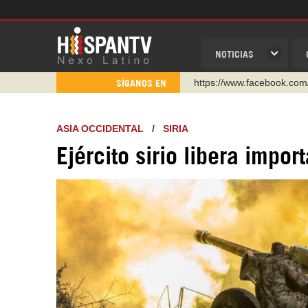
NOTICIAS
https://www.facebook.com
SÍGANOS EN
https://www.youtube.com/
http://twitter.com/nexo_lat
ASIA OCCIDENTAL
/
SIRIA
https://t.me/hispantvcanal
Ejército sirio libera impor
https://urmedium.com/c/h
WhatsApp y Viber: +98 92
Instagram como: hispan_t