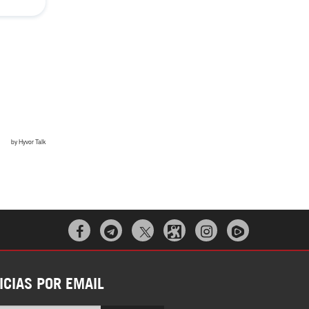
¿Cómo será el Golfo Pérsico sin EEUU?
¿Por qué Estados Unidos no puede vencer
a Irán? |GrinGo!



ICIAS POR EMAIL