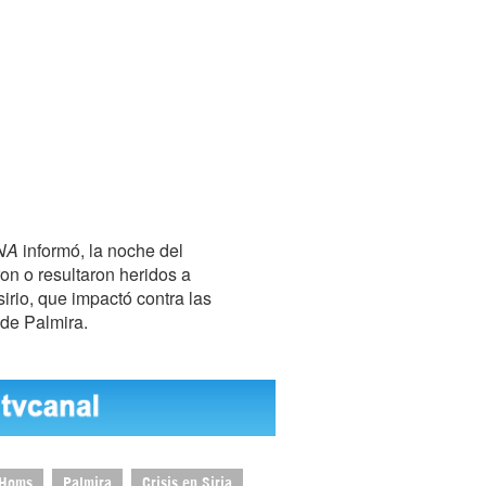
NA
informó, la noche del
n o resultaron heridos a
sirio, que impactó contra las
 de Palmira.
Homs
Palmira
Crisis en Siria