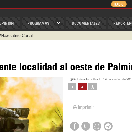
RADIO
OPINIÓN
PROGRAMAS
DOCUMENTALES
REPORTER
/Nexolatino.Canal
@nexo_latino
ino
tante localidad al oeste de Palmi
ispantv
sábado, 19 de marzo de 201
Publicada:
1 79 29 404
•
A
A
v
Imprimir