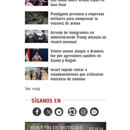
fase final
Pentágono presiona a empresas
militares para compensar la
escasez de armas
Arresto de inmigrantes en
administración Trump alcanza un
récord mensual
Yemen asume ataque a Aramco:
fue por agresiones saudíes en
Saada y Hajjah
Israel impide entrar a
estadounidenses que criticaron
violencia de colonos
Ver más
SÍGANOS EN



BOLETÍN DE NOTICIAS
26:04