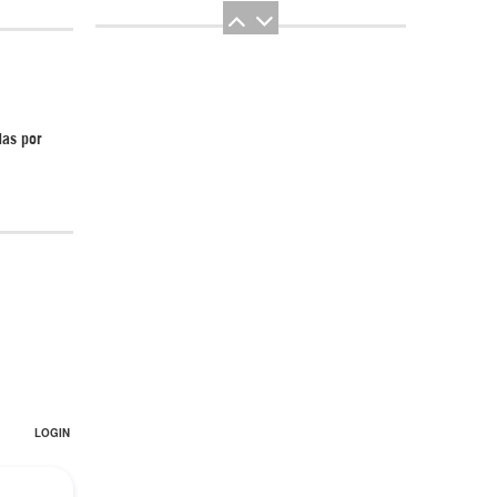
das por
El Hombre eterno | Parte 2
CGRI de Irán asesta duros golpes a EEUU
con ataque simultáneo en Asia Occidental |
Detrás de la Razón