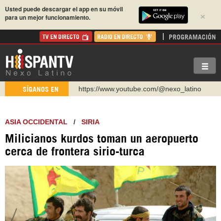
Usted puede descargar el app en su móvil
×
para un mejor funcionamiento.
PROGRAMACIÓN
TV EN DIRECTO
RADIO EN DIRECTO
https://www.youtube.com/@nexo_latino
SÍGANOS EN
http://twitter.com/nexo_latino
https://t.me/hispantvcanal
ASIA OCCIDENTAL
/
SIRIA
https://urmedium.com/c/hispantv
Milicianos kurdos toman un aeropuerto
WhatsApp y Viber: +98 921 79 29 404
cerca de frontera sirio-turca
Instagram como: hispan_tv
https://www.facebook.com/Nexolatino.Canal