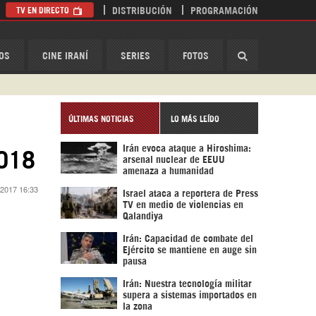
TV EN DIRECTO
DISTRIBUCIÓN
PROGRAMACIÓN
HispanTV
OS
CINE IRANÍ
SERIES
FOTOS
ÚLTIMAS NOTICIAS
LO MÁS LEÍDO
Irán evoca ataque a Hiroshima:
2018
arsenal nuclear de EEUU
amenaza a humanidad
 2017 16:33
Israel ataca a reportera de Press
TV en medio de violencias en
Qalandiya
Irán: Capacidad de combate del
Ejército se mantiene en auge sin
pausa
Irán: Nuestra tecnología militar
supera a sistemas importados en
la zona