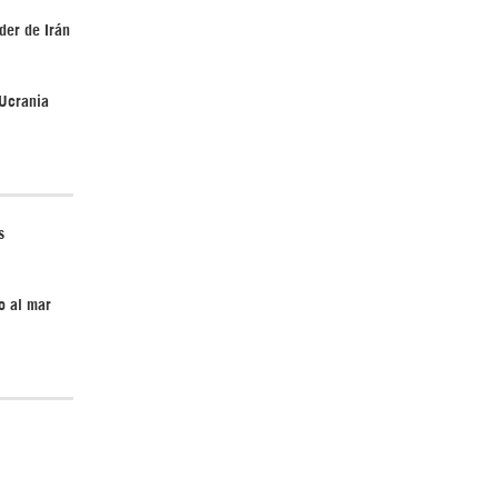
der de Irán
Irán pide “tolerancia cero” ante ataques
 Ucrania
contra instalaciones nucleares | Detrás de
la Razón
s
o al mar
“Cobarde crimen de guerra”: Irán denuncia
ataque de EEUU a su hospital infantil |
Detrás de la Razón