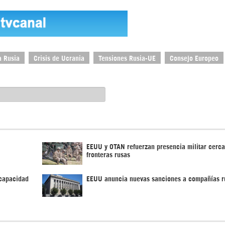
a Rusia
Crisis de Ucrania
Tensiones Rusia-UE
Consejo Europeo
EEUU y OTAN refuerzan presencia militar cerca
fronteras rusas
 capacidad
EEUU anuncia nuevas sanciones a compañías r