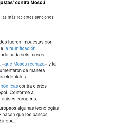
justas’ contra Moscú |
a las más recientes sanciones
ados fueron impuestas por
de
la reunificación
gado cada seis meses.
a –
que Moscú rechaza
– y la
 aumentaron de manera
 occidentales.
onómicas
contra ciertos
opol. Conforme a
 países europeos.
uropeos algunas tecnologías
l y hacen que los bancos
 Europa.