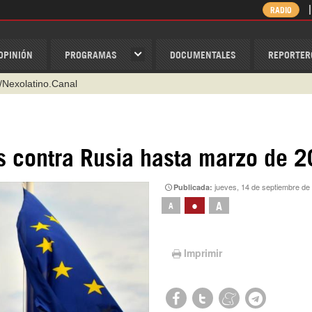
RADIO
OPINIÓN
PROGRAMAS
DOCUMENTALES
REPORTER
@nexo_latino
ino
ispantv
s contra Rusia hasta marzo de 
1 79 29 404
jueves, 14 de septiembre de
Publicada:
v
•
A
A
/Nexolatino.Canal
Imprimir