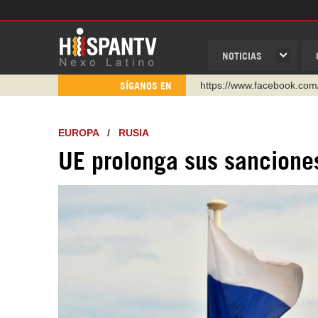
NOTICIAS
https://www.youtube.com/
SÍGANOS EN
http://twitter.com/nexo_lat
https://t.me/hispantvcanal
EUROPA
/
RUSIA
https://urmedium.com/c/h
UE prolonga sus sancione
WhatsApp y Viber: +98 92
Instagram como: hispan_t
https://www.facebook.com