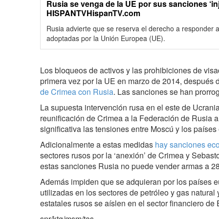
Rusia se venga de la UE por sus sanciones ‘in
HISPANTVHispanTV.com
Rusia advierte que se reserva el derecho a responder 
adoptadas por la Unión Europea (UE).
Los bloqueos de activos y las prohibiciones de vis
primera vez por la UE en marzo de 2014, después 
de Crimea con Rusia
. Las sanciones se han prorro
La supuesta intervención rusa en el este de Ucrani
reunificación de Crimea a la Federación de Rusia
significativa las tensiones entre Moscú y los países
Adicionalmente a estas medidas
hay sanciones ec
sectores rusos por la ‘anexión’ de Crimea y Sebast
estas sanciones Rusia no puede vender armas a 28
Además impiden que se adquieran por los países e
utilizadas en los sectores de petróleo y gas natura
estatales rusos se aíslen en el sector financiero de
snr/ktg/msm/tas