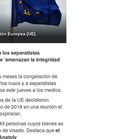
nión Europea (UE).
 los separatistas
e ‘amenazan la integridad
s meses la congelación de
rios rusos y a separatistas
os este jueves a los medios.
os de la UE decidieron
zo de 2018 en una reunión el
expiraran.
149 personas cuyos bienes se
n de visado. Destaca que
el
Anatoly