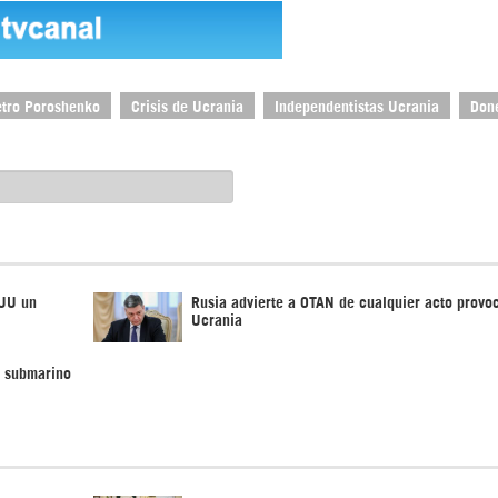
tro Poroshenko
Crisis de Ucrania
Independentistas Ucrania
Don
UU un
Rusia advierte a OTAN de cualquier acto provoc
Ucrania
n submarino