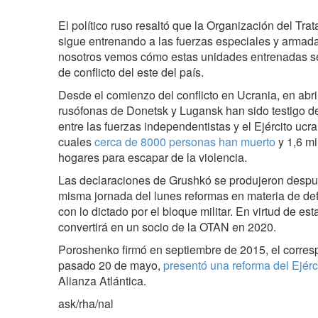
El político ruso resaltó que la Organización del Tra
sigue entrenando a las fuerzas especiales y armada
nosotros vemos cómo estas unidades entrenadas se
de conflicto del este del país.
Desde el comienzo del conflicto en Ucrania, en abri
rusófonas de Donetsk y Lugansk han sido testigo d
entre las fuerzas independentistas y el Ejército ucr
cuales
cerca de 8000 personas han muerto
y 1,6 m
hogares para escapar de la violencia.
Las declaraciones de Grushkó se produjeron despu
misma jornada del lunes reformas en materia de de
con lo dictado por el bloque militar. En virtud de es
convertirá en un socio de la OTAN en 2020.
Poroshenko firmó en septiembre de 2015, el corresp
pasado 20 de mayo,
presentó una reforma del Ejérc
Alianza Atlántica.
ask/rha/nal