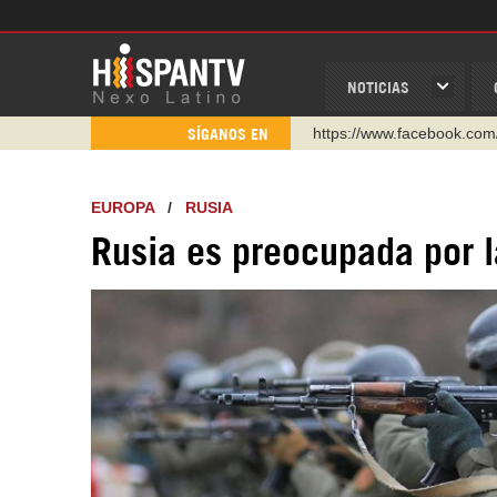
NOTICIAS
https://www.facebook.com
SÍGANOS EN
https://www.youtube.com/
http://twitter.com/nexo_lat
EUROPA
/
RUSIA
https://t.me/hispantvcanal
Rusia es preocupada por l
https://urmedium.com/c/h
WhatsApp y Viber: +98 92
Instagram como: hispan_t