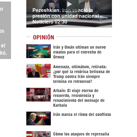
Pezeshkian: Irán venció la
or
presión con unidad nacional -
Noticiero 02:30
os
OPINIÓN
 el
Irán y Omán ultiman un nuevo
estatus para el estrecho de
hkó.
Ormuz
Amenaza, ultimátum, retirada:
¿por qué la retórica belicosa de
Trump contra Irán siempre
termina en retroceso?
Arbaín: El viaje eterno de
recuerdo, resistencia y
renacimiento del mensaje de
Karbala
Irán marca el ritmo del conflicto
Cómo los ataques de represalia