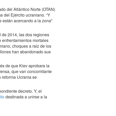
tado del Atlántico Norte (OTAN)
s del Ejército ucraniano. “Y
 están acercando a la zona"
l de 2014, las dos regiones
e enfrentamientos mortales
aniano, choques a raíz de los
illones han abandonado sus
és de que Kiev aprobara la
fensa, que van concomitante
ta reforma Ucrania se
ondiente decreto. Y, el
ito
destinada a unirse a la