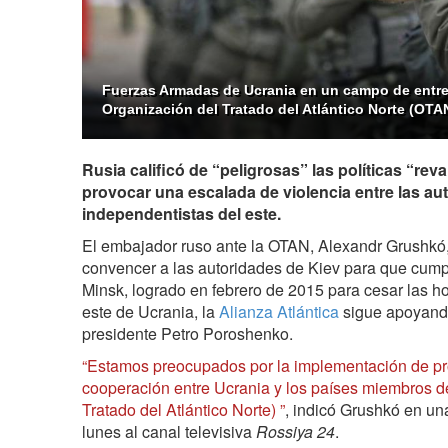
Fuerzas Armadas de Ucrania en un campo de entre
Organización del Tratado del Atlántico Norte (OTA
Rusia calificó de “peligrosas” las políticas “rev
provocar una escalada de violencia entre las au
independentistas del este.
El embajador ruso ante la OTAN, Alexandr Grushkó,
convencer a las autoridades de Kiev para que cump
Minsk, logrado en febrero de 2015 para cesar las ho
este de Ucrania, la
Alianza Atlántica
sigue apoyando
presidente Petro Poroshenko.
“Estamos preocupados por la implementación de pr
cooperación entre Ucrania y los países miembros d
Tratado del Atlántico Norte) ”
, indicó Grushkó en un
lunes al canal televisiva
Rossiya 24
.