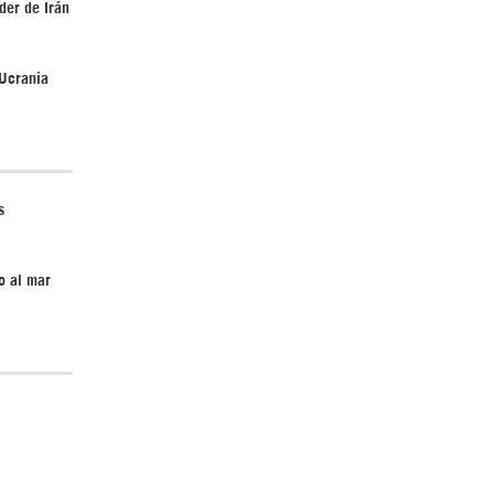
der de Irán
 Ucrania
Irán pide “tolerancia cero” ante ataques
contra instalaciones nucleares | Detrás de
la Razón
s
o al mar
“Cobarde crimen de guerra”: Irán denuncia
ataque de EEUU a su hospital infantil |
Detrás de la Razón