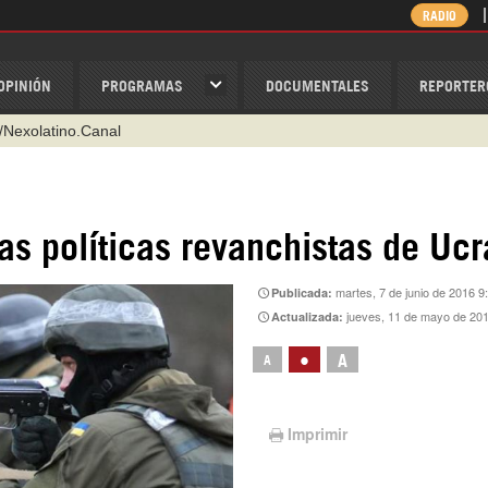
RADIO
OPINIÓN
PROGRAMAS
DOCUMENTALES
REPORTER
/Nexolatino.Canal
@nexo_latino
ino
as políticas revanchistas de Ucr
ispantv
martes, 7 de junio de 2016 9
Publicada:
1 79 29 404
jueves, 11 de mayo de 20
Actualizada:
v
•
A
A
Imprimir