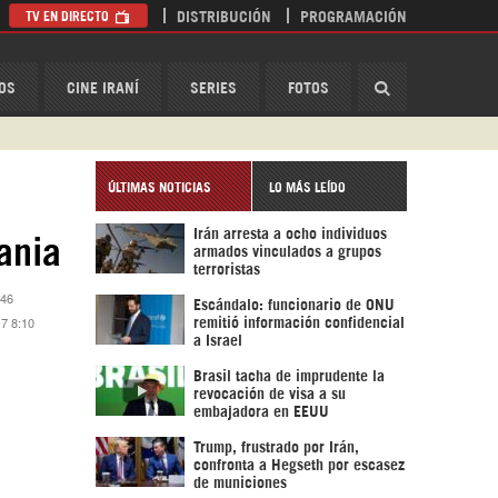
TV EN DIRECTO
DISTRIBUCIÓN
PROGRAMACIÓN
HispanTV
OS
CINE IRANÍ
SERIES
FOTOS
ÚLTIMAS NOTICIAS
LO MÁS LEÍDO
Irán arresta a ocho individuos
ania
armados vinculados a grupos
terroristas
:46
Escándalo: funcionario de ONU
17 8:10
remitió información confidencial
a Israel
Brasil tacha de imprudente la
revocación de visa a su
embajadora en EEUU
Trump, frustrado por Irán,
confronta a Hegseth por escasez
de municiones