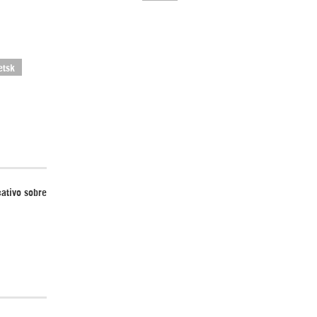
etsk
El Hombre eterno | Parte 2
ativo sobre
CGRI de Irán asesta duros golpes a EEUU
con ataque simultáneo en Asia Occidental |
Detrás de la Razón