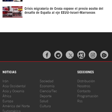
Crisis migratoria de Ceuta expone el precio oculto del
desafío de España al eje EEUU-Israel-Marruecos



NOTICIAS
SECCIONES
Irán
Sociedad
Distribución
Asia Occidental
Economía
Nosotros
Asia y Oceanía
Ciencia/Tec
Contacto
África
Deporte
Programación
Europa
Salud
Rss
América del Norte
Cultura
Sudamérica