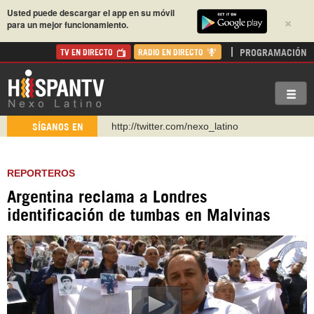
Usted puede descargar el app en su móvil
×
para un mejor funcionamiento.
PROGRAMACIÓN
TV EN DIRECTO
RADIO EN DIRECTO
http://twitter.com/nexo_latino
SÍGANOS EN
https://t.me/hispantvcanal
https://urmedium.com/c/hispantv
REPORTEROS
WhatsApp y Viber: +98 921 79 29 404
Argentina reclama a Londres
Instagram como: hispan_tv
identificación de tumbas en Malvinas
https://www.facebook.com/Nexolatino.Canal
https://www.youtube.com/@nexo_latino