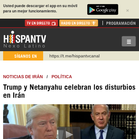
Usted puede descargar el app en su móvil
×
para un mejor funcionamiento.
PROGRAMACIÓN
TV EN DIRECTO
RADIO EN DIRECTO
https://t.me/hispantvcanal
SÍGANOS EN
https://urmedium.com/c/hispantv
WhatsApp y Viber: +98 921 79 29 404
NOTICIAS DE IRÁN
/
POLÍTICA
Instagram como: hispan_tv
Trump y Netanyahu celebran los disturbios
https://www.facebook.com/Nexolatino.Canal
en Irán
https://www.youtube.com/@nexo_latino
http://twitter.com/nexo_latino