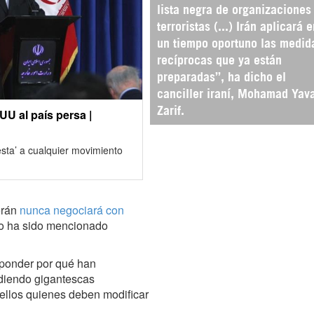
lista negra de organizaciones
terroristas (...) Irán aplicará 
un tiempo oportuno las medid
recíprocas que ya están
preparadas”, ha dicho el
canciller iraní, Mohamad Yav
Zarif.
UU al país persa |
sta’ a cualquier movimiento
erán
nunca negociará con
to ha sido mencionado
sponder por qué han
ndiendo gigantescas
 ellos quienes deben modificar