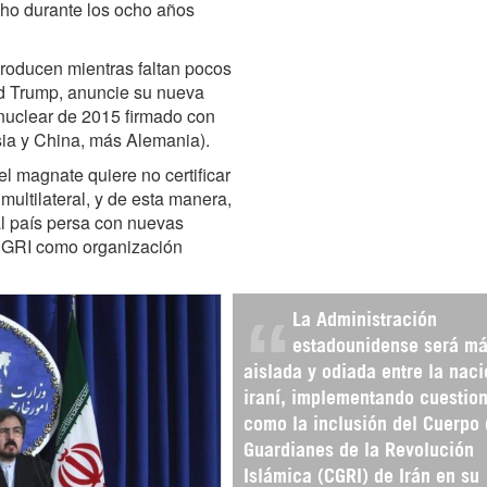
echo durante los ocho años
producen mientras faltan pocos
ld Trump, anuncie su nueva
 nuclear de 2015 firmado con
sia y China, más Alemania).
l magnate quiere no certificar
multilateral, y de esta manera,
 al país persa con nuevas
 CGRI como organización
La Administración
estadounidense será m
aislada y odiada entre la nac
iraní, implementando cuestio
como la inclusión del Cuerpo
Guardianes de la Revolución
Islámica (CGRI) de Irán en su