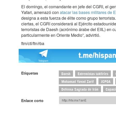
El domingo, el comandante en jefe del CGRI, el ge
Yafari, amenazó con
atacar las bases militares de
designa a esta fuerza de élite como grupo terrorista
ciertas, el CGRI considerará al Ejército estadouni
terroristas de Daesh (acrónimo árabe del EIIL) en c
particularmente en Oriente Medio”, advirtió.
ftm/ctl/ftn/rba
Etiquetas
Daesh
Extremistas takfiríes
Mohamad Yavad Zarif
JCPOA
Defensa Sagrada de Irán
Capaci
Enlace corto