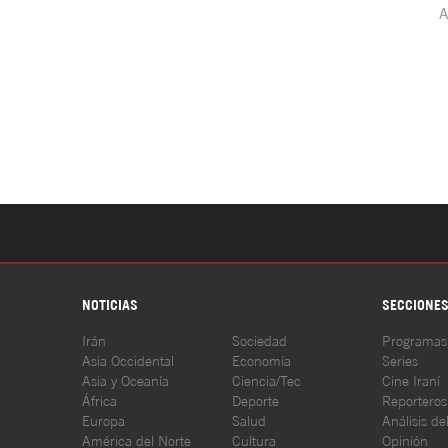
NOTICIAS
SECCIONE
Irán
Sociedad
Programas
Asia Occidental
Economía
Series
Asia y Oceanía
Ciencia/Tec
Cine Iraní
África
Deporte
Reporteros
Europa
Salud
Análisis de
América del Norte
Cultura
Opinión