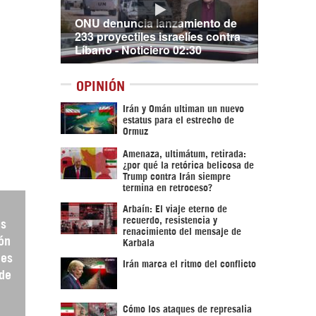
ONU denuncia lanzamiento de
233 proyectiles israelíes contra
Líbano - Noticiero 02:30
OPINIÓN
Irán y Omán ultiman un nuevo
estatus para el estrecho de
Ormuz
Amenaza, ultimátum, retirada:
¿por qué la retórica belicosa de
Trump contra Irán siempre
termina en retroceso?
Arbaín: El viaje eterno de
recuerdo, resistencia y
ás
renacimiento del mensaje de
ión
Karbala
nes
Irán marca el ritmo del conflicto
 de
Cómo los ataques de represalia