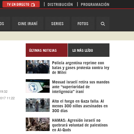
TV EN DIRECTO
DISTRIBUCIÓN
PROGRAMACIÓN
HispanTV
OS
CINE IRANÍ
SERIES
FOTOS
ÚLTIMAS NOTICIAS
LO MÁS LEÍDO
Policía argentina reprime con
balas y gases protesta contra ley
de Milei
Mossad israelí retira sus mandos
ante “superioridad de
 19:32
inteligencia” iraní
2017 11:22
Alto el fuego en Gaza falla: Al
menos 300 niños asesinados en
300 días
HAMAS: Agresión israelí no
quebrará voluntad de palestinos
en Al-Quds