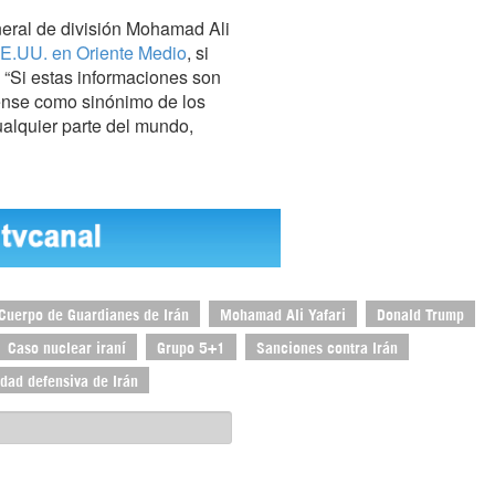
neral de división Mohamad Ali
 EE.UU. en Oriente Medio
, si
. “Si estas informaciones son
dense como sinónimo de los
ualquier parte del mundo,
Cuerpo de Guardianes de Irán
Mohamad Ali Yafari
Donald Trump
Caso nuclear iraní
Grupo 5+1
Sanciones contra Irán
dad defensiva de Irán