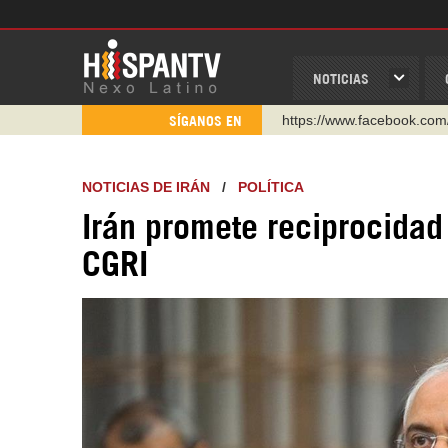
NOTICIAS
https://www.facebook.com
SÍGANOS EN
https://www.youtube.com/
http://twitter.com/nexo_lat
NOTICIAS DE IRÁN
/
POLÍTICA
https://t.me/hispantvcanal
Irán promete reciprocidad 
https://urmedium.com/c/h
CGRI
WhatsApp y Viber: +98 92
Instagram como: hispan_t