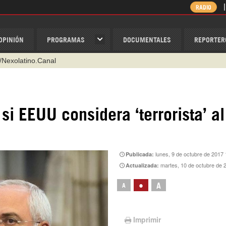
RADIO
OPINIÓN
PROGRAMAS
DOCUMENTALES
REPORTER
/Nexolatino.Canal
@nexo_latino
ino
si EEUU considera ‘terrorista’ al
ispantv
1 79 29 404
v
lunes, 9 de octubre de 2017
Publicada:
martes, 10 de octubre de 
Actualizada:
•
A
A
Imprimir