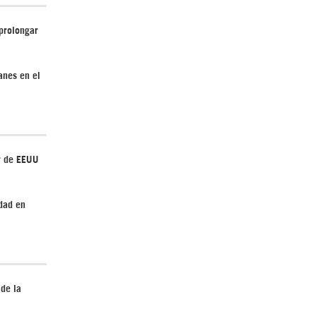
 prolongar
Irán pide “tolerancia cero” ante ataques
anes en el
contra instalaciones nucleares | Detrás de
la Razón
r de EEUU
dad en
¿Cómo será el Golfo Pérsico sin EEUU?
 de la