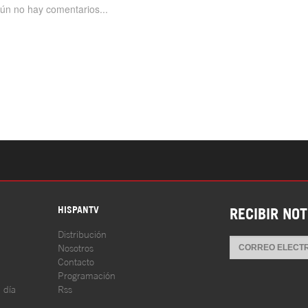
S
HISPANTV
RECIBIR NOT
Distribución
Nosotros
Contacto
Programación
l día
Rss