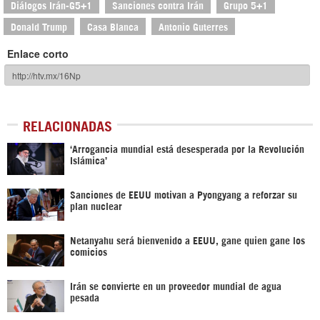
Diálogos Irán-G5+1
Sanciones contra Irán
Grupo 5+1
Donald Trump
Casa Blanca
Antonio Guterres
Enlace corto
RELACIONADAS
‘Arrogancia mundial está desesperada por la Revolución
Islámica’
Sanciones de EEUU motivan a Pyongyang a reforzar su
plan nuclear
Netanyahu será bienvenido a EEUU, gane quien gane los
comicios
Irán se convierte en un proveedor mundial de agua
pesada