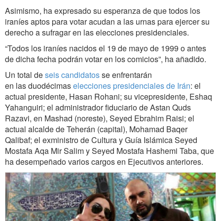
Asimismo, ha expresado su esperanza de que todos los
iraníes aptos para votar acudan a las urnas para ejercer su
derecho a sufragar en las elecciones presidenciales.
“Todos los iraníes nacidos el 19 de mayo de 1999 o antes
de dicha fecha podrán votar en los comicios”, ha añadido.
Un total de
seis candidatos
se enfrentarán
en las duodécimas
elecciones presidenciales de Irán
: el
actual presidente, Hasan Rohani; su vicepresidente, Eshaq
Yahanguiri; el administrador fiduciario de Astan Quds
Razavi, en Mashad (noreste), Seyed Ebrahim Raisi; el
actual alcalde de Teherán (capital), Mohamad Baqer
Qalibaf; el exministro de Cultura y Guía Islámica Seyed
Mostafa Aqa Mir Salim y Seyed Mostafa Hashemi Taba, que
ha desempeñado varios cargos en Ejecutivos anteriores.