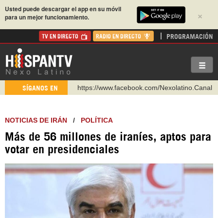
Usted puede descargar el app en su móvil
×
para un mejor funcionamiento.
PROGRAMACIÓN
TV EN DIRECTO
RADIO EN DIRECTO
https://www.facebook.com/Nexolatino.Canal
SÍGANOS EN
https://www.youtube.com/@nexo_latino
http://twitter.com/nexo_latino
NOTICIAS DE IRÁN
/
POLÍTICA
https://t.me/hispantvcanal
Más de 56 millones de iraníes, aptos para
https://urmedium.com/c/hispantv
votar en presidenciales
WhatsApp y Viber: +98 921 79 29 404
Instagram como: hispan_tv