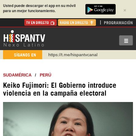
Usted puede descargar el app en su móvil
×
para un mejor funcionamiento.
PROGRAMACIÓN
TV EN DIRECTO
RADIO EN DIRECTO
https://t.me/hispantvcanal
SÍGANOS EN
https://urmedium.com/c/hispantv
WhatsApp y Viber: +98 921 79 29 404
SUDAMÉRICA
/
PERÚ
Instagram como: hispan_tv
https://www.facebook.com/Nexolatino.Canal
Keiko Fujimori: El Gobierno introduce
violencia en la campaña electoral
https://www.youtube.com/@nexo_latino
http://twitter.com/nexo_latino