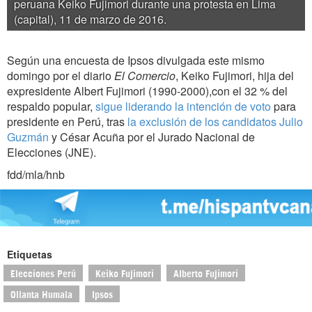
peruana Keiko Fujimori durante una protesta en Lima
(capital), 11 de marzo de 2016.
Según una encuesta de Ipsos divulgada este mismo
domingo por el diario
El Comercio
, Keiko Fujimori, hija del
expresidente Albert Fujimori (1990-2000),con el 32 % del
respaldo popular,
sigue liderando la intención de voto
para
presidente en Perú, tras
la exclusión de los candidatos Julio
Guzmán
y César Acuña por el Jurado Nacional de
Elecciones (JNE).
fdd/mla/hnb
Etiquetas
Elecciones Perú
Keiko Fujimori
Alberto Fujimori
Ollanta Humala
Ipsos