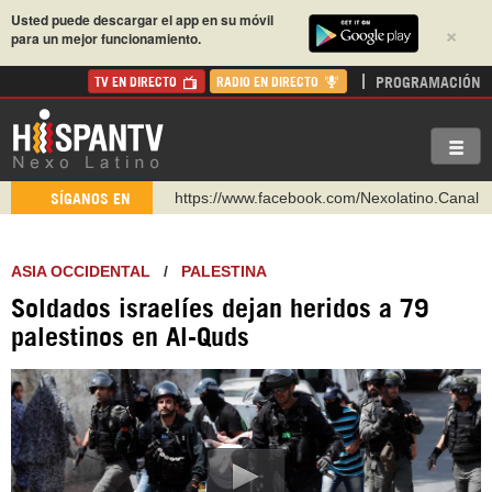
Usted puede descargar el app en su móvil
×
para un mejor funcionamiento.
PROGRAMACIÓN
TV EN DIRECTO
RADIO EN DIRECTO
https://www.facebook.com/Nexolatino.Canal
SÍGANOS EN
https://www.youtube.com/@nexo_latino
http://twitter.com/nexo_latino
ASIA OCCIDENTAL
/
PALESTINA
https://t.me/hispantvcanal
Soldados israelíes dejan heridos a 79
https://urmedium.com/c/hispantv
palestinos en Al-Quds
WhatsApp y Viber: +98 921 79 29 404
Instagram como: hispan_tv