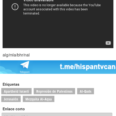
alg/mla/bhr/nal
Etiquetas
Apartheid Israelí
Represión de Palestinos
Al-Quds
Jerusalén
Mezquita Al-Aqsa
Enlace corto