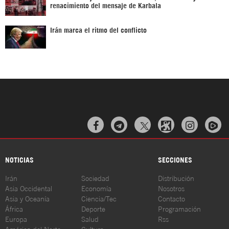
renacimiento del mensaje de Karbala
Irán marca el ritmo del conflicto



NOTICIAS
SECCIONES
Irán
Sociedad
Distribución
Asia Occidental
Economía
Nosotros
Asia y Oceanía
Ciencia/Tec
Contacto
África
Deporte
Programación
Europa
Salud
Rss
América del Norte
Cultura