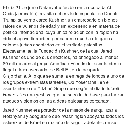
El día 21 de junio Netanyahu recibió en la ocupada Al-
Quds (Jerusalén) la visita del enviado especial de Donald
Trump, su yerno Jared Kushner, un empresario en bienes
raíces de 36 años de edad y sin experiencia en materia de
política internacional cuya única relación con la región ha
sido el apoyo financiero permanente que ha otorgado a
colonos judíos asentados en el territorio palestino.
Efectivamente, la Fundación Kushner, de la cual Jared
Kushner es uno de sus directores, ha entregado al menos
60 mil dólares al grupo American Friends del asentamiento
ilegal ultraconservador de Beit El, en la ocupada
Cisjordania. A lo que se suma la entrega de fondos a uno de
los grupos extremistas israelíes, Od Yosef Chai, en el
asentamiento de Yitzhar. Grupo que según el diario israelí
Haaretz
“es una yeshiva que ha servido de base para lanzar
ataques violentos contra aldeas palestinas cercanas”.
Jared Kushner era portador de la misión de tranquilizar a
Netanyahu y asegurarle que Washington apoyaría todos los
esfuerzos de Israel en materia de seguir adelante con su