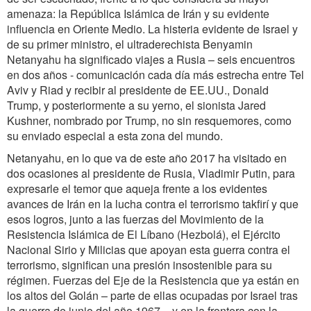
amenaza: la República Islámica de Irán y su evidente
influencia en Oriente Medio. La histeria evidente de Israel y
de su primer ministro, el ultraderechista Benyamin
Netanyahu ha significado viajes a Rusia – seis encuentros
en dos años - comunicación cada día más estrecha entre Tel
Aviv y Riad y recibir al presidente de EE.UU., Donald
Trump, y posteriormente a su yerno, el sionista Jared
Kushner, nombrado por Trump, no sin resquemores, como
su enviado especial a esta zona del mundo.
Netanyahu, en lo que va de este año 2017 ha visitado en
dos ocasiones al presidente de Rusia, Vladimir Putin, para
expresarle el temor que aqueja frente a los evidentes
avances de Irán en la lucha contra el terrorismo takfirí y que
esos logros, junto a las fuerzas del Movimiento de la
Resistencia Islámica de El Líbano (Hezbolá), el Ejército
Nacional Sirio y Milicias que apoyan esta guerra contra el
terrorismo, significan una presión insostenible para su
régimen. Fuerzas del Eje de la Resistencia que ya están en
los altos del Golán – parte de ellas ocupadas por Israel tras
la guerra de junio del año 1967 – y en la frontera con la