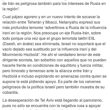
de Irán es peligrosa también para los intereses de Rusia en
la región”.
Cual pájaro agorero y en un nuevo intento de socavar la
relación entre Teherán y Moscú, Netanyahu expresó sus
más profundos temores “advertimos a Rusia de la influencia
iraní en la región. Nos preocupa un eje Rusia-Irán, sobre
todo porque una vez que el grupo terrorista takfirí EIIL
(Daesh, en árabe) sea eliminada, Israel no soportará que el
vacío dejado sea sustituido por la influencia iraní y del
Movimiento Hezbolá”. He ahí el verdadero temor de este
dirigente sionista, tan soberbio con aquellos que no pueden
hacerle frente en condiciones de equilibrio y fuerza militar,
pero timorato y temeroso ante la alianza entre Irán y
Hezbolá e incluso explotando en amenazas contra quien se
supone le está pidiendo apoyo. Es parte de los vaivenes
peligrosos de la política israelí pero también muestra de su
cobardía.
La desesperación de Tel Aviv está llegando al paroxismo,
pues no sólo se encuentra con la negativa rusa a apoyar