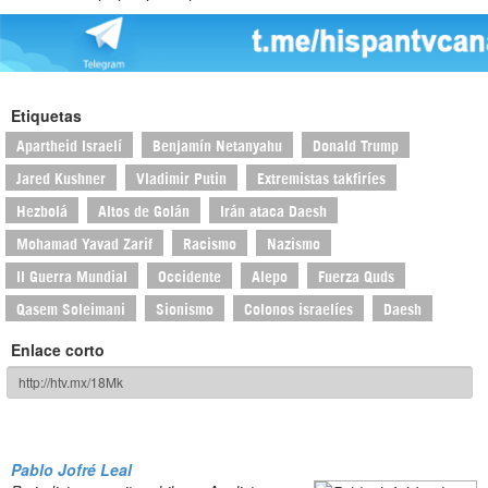
Etiquetas
Apartheid Israelí
Benjamín Netanyahu
Donald Trump
Jared Kushner
Vladimir Putin
Extremistas takfiríes
Hezbolá
Altos de Golán
Irán ataca Daesh
Mohamad Yavad Zarif
Racismo
Nazismo
II Guerra Mundial
Occidente
Alepo
Fuerza Quds
Qasem Soleimani
Sionismo
Colonos israelíes
Daesh
Enlace corto
Pablo Jofré Leal