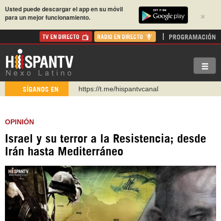
Usted puede descargar el app en su móvil
×
para un mejor funcionamiento.
PROGRAMACIÓN
TV EN DIRECTO
RADIO EN DIRECTO
https://t.me/hispantvcanal
SÍGANOS EN
https://urmedium.com/c/hispantv
WhatsApp y Viber: +98 921 79 29 404
OPINIÓN
Instagram como: hispan_tv
Israel y su terror a la Resistencia; desde
https://www.facebook.com/Nexolatino.Canal
Irán hasta Mediterráneo
https://www.youtube.com/@nexo_latino
http://twitter.com/nexo_latino