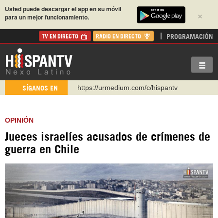
Usted puede descargar el app en su móvil
×
para un mejor funcionamiento.
PROGRAMACIÓN
TV EN DIRECTO
RADIO EN DIRECTO
https://urmedium.com/c/hispantv
SÍGANOS EN
WhatsApp y Viber: +98 921 79 29 404
Instagram como: hispan_tv
OPINIÓN
https://www.facebook.com/Nexolatino.Canal
Jueces israelíes acusados de crímenes de
https://www.youtube.com/@nexo_latino
guerra en Chile
http://twitter.com/nexo_latino
https://t.me/hispantvcanal