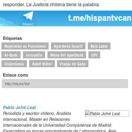
responder. La Justicia chilena tiene la palabra.
Etiquetas
Represión de Palestinos
Apartheid Israelí
Beit Lahm
Al-Quds
Jerusalén
Muro del apartheid
CPI
Cisjordania
Adolf Hitler
Franja de Gaza
Enlace corto
Pablo Jofré Leal
Periodista y escritor chileno. Analista
internacional, Master en Relaciones
Internacionales de la Universidad Complutense de Madrid.
Especialista en temas principalmente de Latinoamérica, Asia