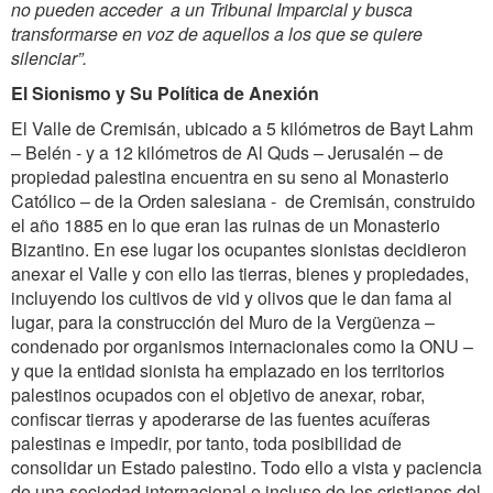
no pueden acceder a un Tribunal Imparcial y busca
transformarse en voz de aquellos a los que se quiere
silenciar”.
El Sionismo y Su Política de Anexión
El Valle de Cremisán, ubicado a 5 kilómetros de Bayt Lahm
– Belén - y a 12 kilómetros de Al Quds – Jerusalén – de
propiedad palestina encuentra en su seno al Monasterio
Católico – de la Orden salesiana - de Cremisán, construido
el año 1885 en lo que eran las ruinas de un Monasterio
Bizantino. En ese lugar los ocupantes sionistas decidieron
anexar el Valle y con ello las tierras, bienes y propiedades,
incluyendo los cultivos de vid y olivos que le dan fama al
lugar, para la construcción del Muro de la Vergüenza –
condenado por organismos internacionales como la ONU –
y que la entidad sionista ha emplazado en los territorios
palestinos ocupados con el objetivo de anexar, robar,
confiscar tierras y apoderarse de las fuentes acuíferas
palestinas e impedir, por tanto, toda posibilidad de
consolidar un Estado palestino. Todo ello a vista y paciencia
de una sociedad internacional e incluso de los cristianos del