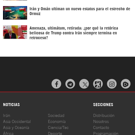
Irán y Omán ultiman un nuevo estatus para el estrecho de
Ormuz
Amenaza, ultimátum, retirada: ¿por qué la retórica
belicosa de Trump contra Irán siempre termina en
retroceso?



NOTICIAS
SECCIONES
Irán
Sociedad
Distribución
Asia Occidental
Economía
Nosotros
Asia y Oceanía
Ciencia/Tec
Contacto
África
Deporte
Programación