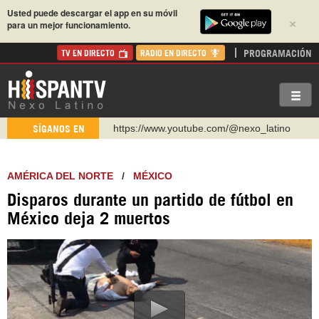
Usted puede descargar el app en su móvil
×
para un mejor funcionamiento.
PROGRAMACIÓN
TV EN DIRECTO
RADIO EN DIRECTO
https://www.youtube.com/@nexo_latino
SÍGANOS EN
http://twitter.com/nexo_latino
https://t.me/hispantvcanal
AMÉRICA DEL NORTE
/
MÉXICO
https://urmedium.com/c/hispantv
Disparos durante un partido de fútbol en
WhatsApp y Viber: +98 921 79 29 404
México deja 2 muertos
Instagram como: hispan_tv
https://www.facebook.com/Nexolatino.Canal