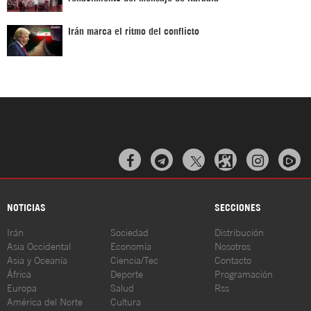
Irán marca el ritmo del conflicto



NOTICIAS
SECCIONES
Irán
Sociedad
Distribución
Asia Occidental
Economía
Nosotros
Asia y Oceanía
Ciencia/Tec
Contacto
África
Deporte
Programación
Europa
Salud
Rss
América del Norte
Cultura