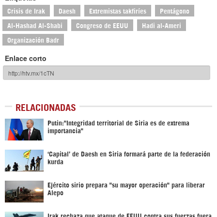
Crisis de Irak
Daesh
Extremistas takfiríes
Pentágono
Al-Hashad Al-Shabi
Congreso de EEUU
Hadi al-Ameri
Organización Badr
Enlace corto
RELACIONADAS
Putin:"Integridad territorial de Siria es de extrema
importancia"
‘Capital’ de Daesh en Siria formará parte de la federación
kurda
Ejército sirio prepara "su mayor operación" para liberar
Alepo
Irak rechaza que ataque de EEUU contra sus fuerzas fuera