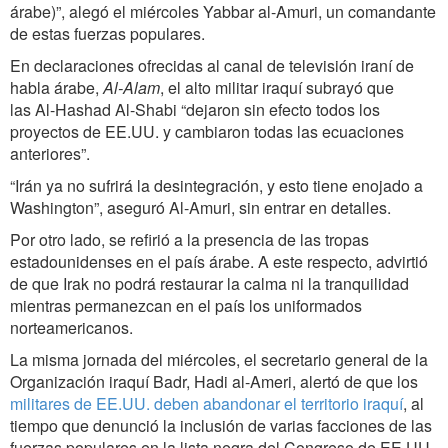
árabe)”, alegó el miércoles Yabbar al-Amuri, un comandante
de estas fuerzas populares.
En declaraciones ofrecidas al canal de televisión iraní de
habla árabe,
Al-Alam
, el alto militar iraquí subrayó que
las Al-Hashad Al-Shabi “dejaron sin efecto todos los
proyectos de EE.UU. y cambiaron todas las ecuaciones
anteriores”.
“Irán ya no sufrirá la desintegración, y esto tiene enojado a
Washington”, aseguró Al-Amuri, sin entrar en detalles.
Por otro lado, se refirió a la presencia de las tropas
estadounidenses en el país árabe. A este respecto, advirtió
de que Irak no podrá restaurar la calma ni la tranquilidad
mientras permanezcan en el país los uniformados
norteamericanos.
La misma jornada del miércoles, el secretario general de la
Organización iraquí Badr, Hadi al-Ameri, alertó de que los
militares de EE.UU. deben abandonar el territorio iraquí
, al
tiempo que denunció la inclusión de varias facciones de las
fuerzas populares en la lista negra del Congreso de EE.UU.