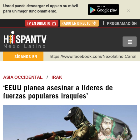
Usted puede descargar el app en su móvil
×
para un mejor funcionamiento.
PROGRAMACIÓN
TV EN DIRECTO
RADIO EN DIRECTO
https://www.facebook.com/Nexolatino.Canal
SÍGANOS EN
https://www.youtube.com/@nexo_latino
http://twitter.com/nexo_latino
ASIA OCCIDENTAL
/
IRAK
https://t.me/hispantvcanal
‘EEUU planea asesinar a líderes de
https://urmedium.com/c/hispantv
fuerzas populares iraquíes’
WhatsApp y Viber: +98 921 79 29 404
Instagram como: hispan_tv