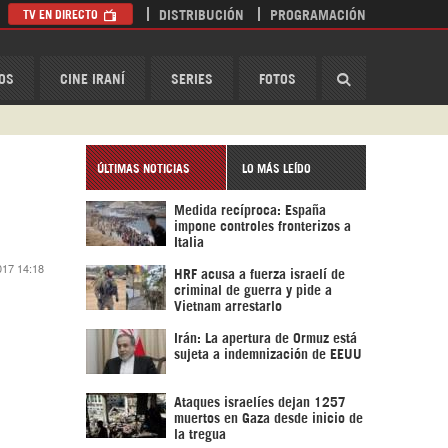
TV EN DIRECTO
DISTRIBUCIÓN
PROGRAMACIÓN
HispanTV
OS
CINE IRANÍ
SERIES
FOTOS
ÚLTIMAS NOTICIAS
LO MÁS LEÍDO
Medida recíproca: España
impone controles fronterizos a
Italia
017 14:18
HRF acusa a fuerza israelí de
criminal de guerra y pide a
Vietnam arrestarlo
Irán: La apertura de Ormuz está
sujeta a indemnización de EEUU
Ataques israelíes dejan 1257
muertos en Gaza desde inicio de
la tregua