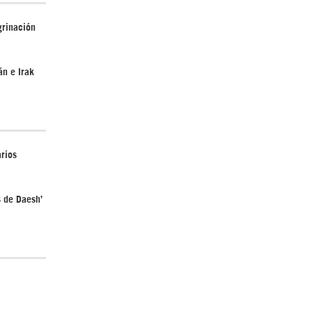
grinación
¿Cómo será el Golfo Pérsico sin EEUU?
án e Irak
arios
Irán pide “tolerancia cero” ante ataques
contra instalaciones nucleares | Detrás de
s de Daesh’
la Razón