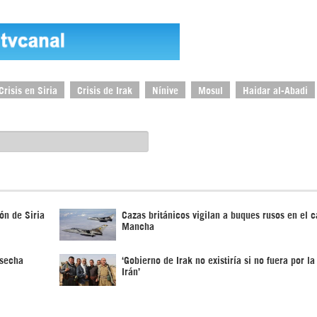
Crisis en Siria
Crisis de Irak
Nínive
Mosul
Haidar al-Abadi
ón de Siria
Cazas británicos vigilan a buques rusos en el c
Mancha
osecha
‘Gobierno de Irak no existiría si no fuera por l
Irán’