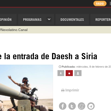
RADIO
OPINIÓN
PROGRAMAS
DOCUMENTALES
REPORTER
/Nexolatino.Canal
@nexo_latino
ino
 la entrada de Daesh a Siria
ispantv
miércoles, 8 de febrero de 2
Publicada:
1 79 29 404
•
A
A
v
Imprimir