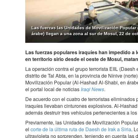
Las fuerzas las Unidades de Movilización Popular 
árabe) llegan a una zona al sur de Mosul, 22 de oc
Las fuerzas populares iraquíes han impedido a lo
en territorio sirio desde el oeste de Mosul, mata
La operación contra el grupo terrorista EIIL (Daesh 
distrito de Tal Abta, en la provincia de Nínive (nort
Movilización Popular (Al-Hashad Al-Shabi, en árab
el portal local de noticias
Iraqi News
.
De acuerdo con el cuatro de terroristas eliminados 
iraquíes llevaban cinturones explosivos. Al-Hasha
además destruir tres vehículos pertenecientes a los t
Previamente, las Unidades de Movilización Popular
el
corte de la última ruta de Daesh de Irak a Siria
. L
ultravioleta no sorprenden, teniendo en cuenta las 