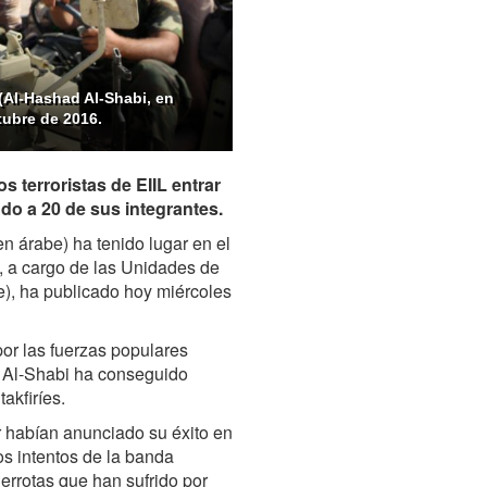
(Al-Hashad Al-Shabi, en
tubre de 2016.
s terroristas de EIIL entrar
ndo a 20 de sus integrantes.
en árabe) ha tenido lugar en el
e), a cargo de las Unidades de
e), ha publicado hoy miércoles
por las fuerzas populares
d Al-Shabi ha conseguido
akfiríes.
 habían anunciado su éxito en
os intentos de la banda
derrotas que han sufrido por