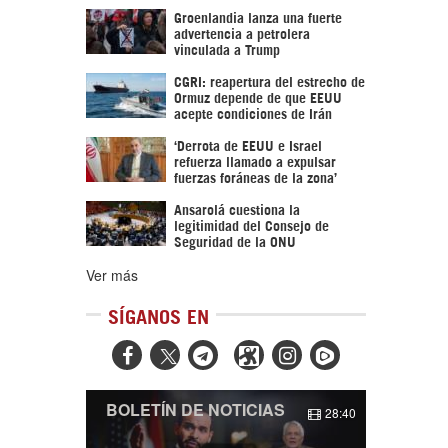
Groenlandia lanza una fuerte
advertencia a petrolera
vinculada a Trump
CGRI: reapertura del estrecho de
Ormuz depende de que EEUU
acepte condiciones de Irán
‘Derrota de EEUU e Israel
refuerza llamado a expulsar
fuerzas foráneas de la zona’
Ansarolá cuestiona la
legitimidad del Consejo de
Seguridad de la ONU
Ver más
SÍGANOS EN



BOLETÍN DE NOTICIAS
28:40