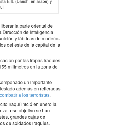
mista EIIL (Daesh, en árabe) y
l.‎
iberar la parte oriental de
 Dirección de Inteligencia
unición y fábricas de morteros
os del este de la capital de la
cación por las tropas iraquíes
155 milímetros en la zona de
esempeñado un importante
nifestado además en reiteradas
combatir a los terroristas
.
ito iraquí inició en enero la
anzar ese objetivo se han
etes, grandes cajas de
ntos de soldados iraquíes.