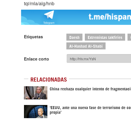
tqi/mla/alg/hnb
Etiquetas
Daesh
Extremistas takfiríes
Al-Hashad Al-Shabi
Enlace corto
RELACIONADAS
China rechaza cualquier intento de fragmentaci
‘EEUU, ante una nueva fase de terrorismo de c
propia’