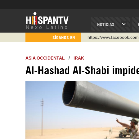
NOTICIAS
https://www.facebook.com
SÍGANOS EN
https://www.youtube.com/
http://twitter.com/nexo_lat
ASIA OCCIDENTAL
/
IRAK
https://t.me/hispantvcanal
Al-Hashad Al-Shabi impide
https://urmedium.com/c/h
WhatsApp y Viber: +98 92
Instagram como: hispan_t