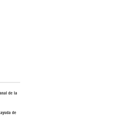
El Hombre eterno | Parte 2
CGRI de Irán asesta duros golpes a EEUU
anal de la
con ataque simultáneo en Asia Occidental |
Detrás de la Razón
a ayuda de