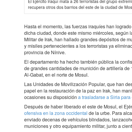
El Ejército iraquí mata a 26 terroristas del grupo extre
‎recupera otros dos barrios del este de la ciudad de Mosu
Hasta el momento, las fuerzas iraquíes han logrado l
dicha ciudad, donde este mismo miércoles, según la
Militar de Irak, han hallado grandes depósitos de m
y misiles pertenecientes a los terroristas ya eliminad
provincia de Nínive.
El departamento ha hecho también pública la confis
de grandes cantidades de munición de artillería de 
Al-Gabat, en el norte de Mosul.
Las Unidades de Movilización Popular, que han d
papel en la restauración de la paz en Irak, han ma
ocasiones su disposición
a trasladarse a Siria para 
Después de haber liberado el este de Mosul, el Ejérc
ofensiva en la zona occidental
de la urbe. Para alc
enviado decenas de vehículos blindados, lanzacoh
municiones y otro equipamiento militar, junto a cie