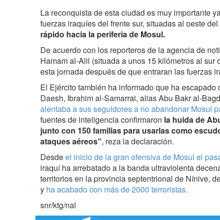
La reconquista de esta ciudad es muy importante ya
fuerzas iraquíes del frente sur, situadas al oeste del
rápido hacia la periferia de Mosul.
De acuerdo con los reporteros de la agencia de not
Hamam al-Alil (situada a unos 15 kilómetros al sur 
esta jornada después de que entraran las fuerzas ir
El Ejército también ha informado que ha escapado d
Daesh, Ibrahim al-Samarrai, alias Abu Bakr al-Bag
alentaba a sus seguidores a no abandonar Mosul p
fuentes de inteligencia confirmaron
la huida de Ab
junto con 150 familias para usarlas como escu
ataques aéreos"
, reza la declaración.
Desde
el inicio de la gran ofensiva de Mosul el pa
iraquí ha arrebatado a la banda ultraviolenta decen
territorios en la provincia septentrional de Nínive, d
y
ha acabado con más de 2000 terroristas
.
snr/ktg/nal