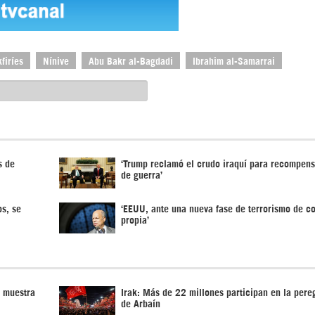
firíes
Nínive
Abu Bakr al-Bagdadi
Ibrahim al-Samarrai
s de
‘Trump reclamó el crudo iraquí para recompens
de guerra’
s, se
‘EEUU, ante una nueva fase de terrorismo de c
propia’
n muestra
Irak: Más de 22 millones participan en la pere
de Arbaín