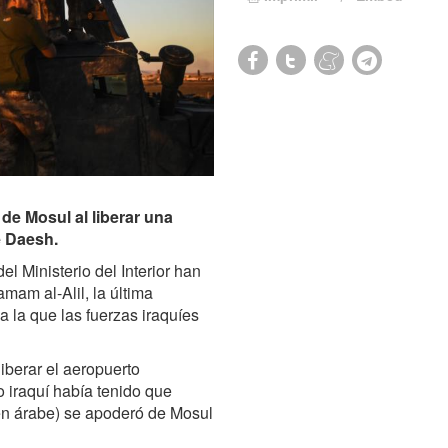
 de Mosul al liberar una
e Daesh.
del Ministerio del Interior han
amam al-Alil, la última
 a la que las fuerzas iraquíes
iberar el aeropuerto
o iraquí había tenido que
 en árabe) se apoderó de Mosul