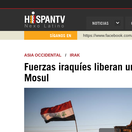
NOTICIAS
https://www.facebook.com
SÍGANOS EN
https://www.youtube.com/
http://twitter.com/nexo_lat
ASIA OCCIDENTAL
/
IRAK
https://t.me/hispantvcanal
https://urmedium.com/c/h
Fuerzas iraquíes liberan u
WhatsApp y Viber: +98 92
Mosul
Instagram como: hispan_t