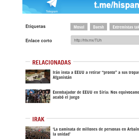
Etiquetas
Mosul
Daesh
Extremistas tak
Enlace corto
RELACIONADAS
Irán insta a EEUU a retirar “pronto” a sus tropa
Afganistán
Exembajador de EEUU en Siria: Nos equivocamo
acabó el juego
IRAK
‘La caminata de millones de personas en Arbaí
la unidad’