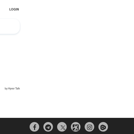


