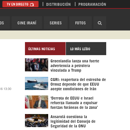
TV EN DIRECTO
DISTRIBUCIÓN
PROGRAMACIÓN
HispanTV
OS
CINE IRANÍ
SERIES
FOTOS
ÚLTIMAS NOTICIAS
LO MÁS LEÍDO
Groenlandia lanza una fuerte
advertencia a petrolera
vinculada a Trump
CGRI: reapertura del estrecho de
Ormuz depende de que EEUU
16 13:30
acepte condiciones de Irán
‘Derrota de EEUU e Israel
refuerza llamado a expulsar
fuerzas foráneas de la zona’
Ansarolá cuestiona la
legitimidad del Consejo de
Seguridad de la ONU