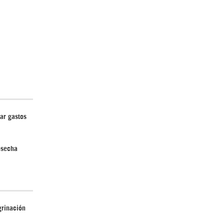
El Hombre eterno | Parte 2
ar gastos
osecha
CGRI de Irán asesta duros golpes a EEUU
con ataque simultáneo en Asia Occidental |
Detrás de la Razón
grinación