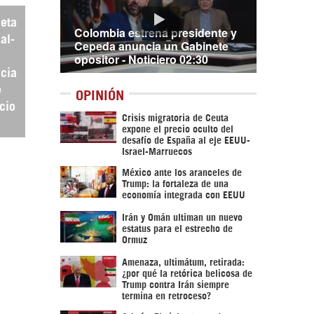
leta
Colombia estrena presidente y
al-
Cepeda anuncia un Gabinete
opositor - Noticiero 02:30
acia
e
OPINIÓN
cio
Crisis migratoria de Ceuta
.
expone el precio oculto del
desafío de España al eje EEUU-
Israel-Marruecos
México ante los aranceles de
Trump: la fortaleza de una
economía integrada con EEUU
Irán y Omán ultiman un nuevo
estatus para el estrecho de
Ormuz
Amenaza, ultimátum, retirada:
¿por qué la retórica belicosa de
Trump contra Irán siempre
termina en retroceso?