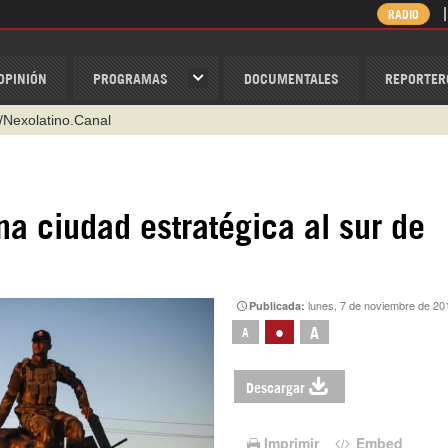
RADIO
OPINIÓN
PROGRAMAS
DOCUMENTALES
REPORTER
/Nexolatino.Canal
@nexo_latino
ino
ispantv
na ciudad estratégica al sur de
1 79 29 404
v
lunes, 7 de noviembre de 20
Publicada:
•
A
A
Descargar
Imprimir
Embed