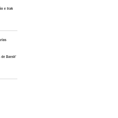
án e Irak
¿Cómo será el Golfo Pérsico sin EEUU?
arios
s de Daesh’
Irán pide “tolerancia cero” ante ataques
contra instalaciones nucleares | Detrás de
la Razón