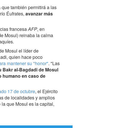
 que también permitirá a las
 río Éufrates,
avanzar más
icias francesa
AFP
, en
de Mosul) reinaba la calma
aquíes.
e Mosul el líder de
dadi, quien hace poco
ara mantener su "honor"
. "Las
u Bakr al-Bagdadi de Mosul
do humano en caso de
sado 17 de octubre
, el Ejército
as de localidades y amplios
e la que Mosul es la capital,