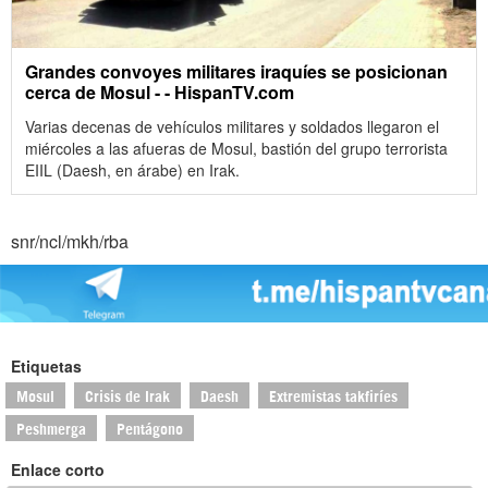
Grandes convoyes militares iraquíes se posicionan
cerca de Mosul - - HispanTV.com
Varias decenas de vehículos militares y soldados llegaron el
miércoles a las afueras de Mosul, bastión del grupo terrorista
EIIL (Daesh, en árabe) en Irak.
snr/ncl/mkh/rba
Etiquetas
Mosul
Crisis de Irak
Daesh
Extremistas takfiríes
Peshmerga
Pentágono
Enlace corto