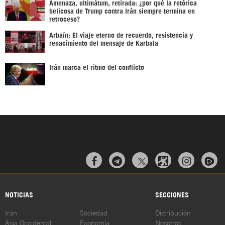
Amenaza, ultimátum, retirada: ¿por qué la retórica
belicosa de Trump contra Irán siempre termina en
retroceso?
Arbaín: El viaje eterno de recuerdo, resistencia y
renacimiento del mensaje de Karbala
Irán marca el ritmo del conflicto



NOTICIAS
SECCIONES
Irán
Sociedad
Distribución
Asia Occidental
Economía
Nosotros