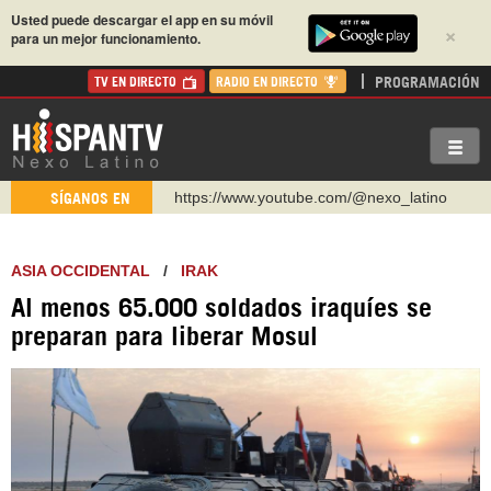
Usted puede descargar el app en su móvil
×
para un mejor funcionamiento.
PROGRAMACIÓN
TV EN DIRECTO
RADIO EN DIRECTO
https://www.youtube.com/@nexo_latino
SÍGANOS EN
http://twitter.com/nexo_latino
https://t.me/hispantvcanal
ASIA OCCIDENTAL
/
IRAK
https://urmedium.com/c/hispantv
Al menos 65.000 soldados iraquíes se
WhatsApp y Viber: +98 921 79 29 404
preparan para liberar Mosul
Instagram como: hispan_tv
https://www.facebook.com/Nexolatino.Canal