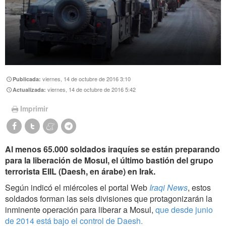
viernes, 14 de octubre de 2016 3:10
Publicada:
viernes, 14 de octubre de 2016 5:42
Actualizada:
Imprimir
Al menos 65.000 soldados iraquíes se están preparando
para la liberación de Mosul, el último bastión del grupo
terrorista EIIL (Daesh, en árabe) en Irak.
Según indicó el miércoles el portal Web
Iraqi News
, estos
soldados forman las seis divisiones que protagonizarán la
inminente operación para liberar a Mosul,
que desde junio
de 2014 está bajo el control de Daesh.