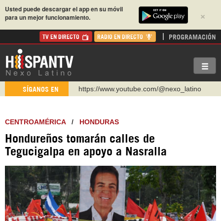
Usted puede descargar el app en su móvil
×
para un mejor funcionamiento.
PROGRAMACIÓN
TV EN DIRECTO
RADIO EN DIRECTO
https://www.youtube.com/@nexo_latino
SÍGANOS EN
http://twitter.com/nexo_latino
https://t.me/hispantvcanal
CENTROAMÉRICA
/
HONDURAS
https://urmedium.com/c/hispantv
Hondureños tomarán calles de
WhatsApp y Viber: +98 921 79 29 404
Tegucigalpa en apoyo a Nasralla
Instagram como: hispan_tv
https://www.facebook.com/Nexolatino.Canal