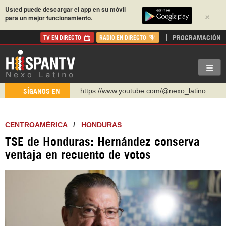
Usted puede descargar el app en su móvil
×
para un mejor funcionamiento.
PROGRAMACIÓN
TV EN DIRECTO
RADIO EN DIRECTO
https://www.youtube.com/@nexo_latino
SÍGANOS EN
http://twitter.com/nexo_latino
https://t.me/hispantvcanal
CENTROAMÉRICA
/
HONDURAS
https://urmedium.com/c/hispantv
TSE de Honduras: Hernández conserva
WhatsApp y Viber: +98 921 79 29 404
ventaja en recuento de votos
Instagram como: hispan_tv
https://www.facebook.com/Nexolatino.Canal