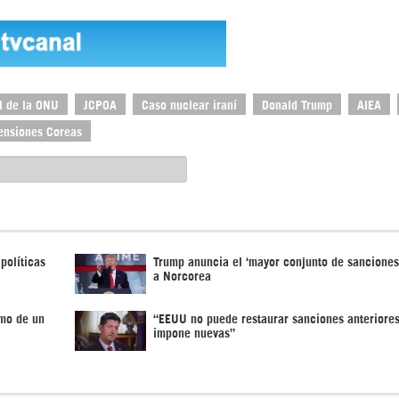
l de la ONU
JCPOA
Caso nuclear iraní
Donald Trump
AIEA
ensiones Coreas
políticas
Trump anuncia el ‘mayor conjunto de sanciones
a Norcorea
smo de un
“EEUU no puede restaurar sanciones anteriore
impone nuevas”