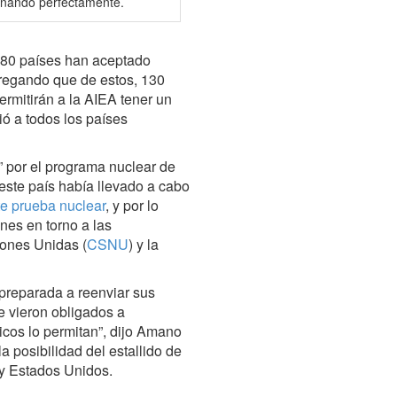
ionando perfectamente.
80 países han aceptado
gregando que de estos, 130
ermitirán a la AIEA tener un
ó a todos los países
por el programa nuclear de
ste país había llevado a cabo
te prueba nuclear
, y por lo
nes en torno a las
iones Unidas (
CSNU
) y la
preparada a reenviar sus
e vieron obligados a
icos lo permitan”, dijo Amano
a posibilidad del estallido de
y Estados Unidos.