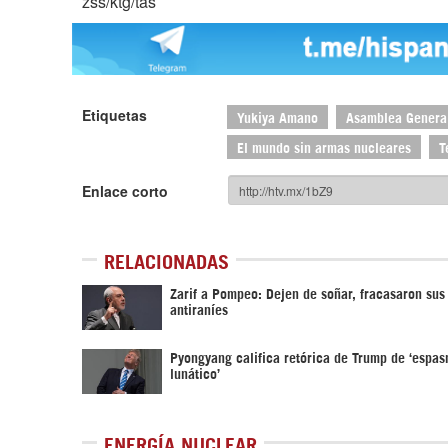
zss/ktg/tas
Etiquetas
Yukiya Amano
Asamblea Genera
El mundo sin armas nucleares
T
Enlace corto
RELACIONADAS
Zarif a Pompeo: Dejen de soñar, fracasaron sus 
antiraníes
Pyongyang califica retórica de Trump de ‘espa
lunático’
ENERGÍA NUCLEAR