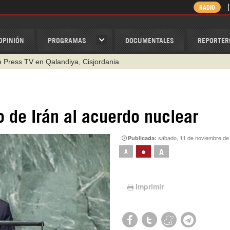
RADIO
OPINIÓN
PROGRAMAS
DOCUMENTALES
REPORTER
de Press TV en Qalandiya, Cisjordania
 de Irán al acuerdo nuclear
sábado, 11 de noviembre de
Publicada:
•
A
A
Imprimir