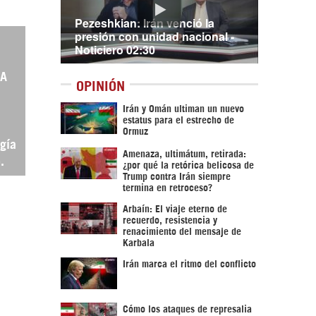
Pezeshkian: Irán venció la
presión con unidad nacional -
Noticiero 02:30
OA
OPINIÓN
Irán y Omán ultiman un nuevo
,
estatus para el estrecho de
Ormuz
gía
Amenaza, ultimátum, retirada:
.
¿por qué la retórica belicosa de
Trump contra Irán siempre
termina en retroceso?
Arbaín: El viaje eterno de
recuerdo, resistencia y
renacimiento del mensaje de
Karbala
Irán marca el ritmo del conflicto
Cómo los ataques de represalia