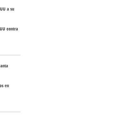
EUU a su
Irán pide “tolerancia cero” ante ataques
EUU contra
contra instalaciones nucleares | Detrás de
la Razón
lanta
os en
“Cobarde crimen de guerra”: Irán denuncia
ataque de EEUU a su hospital infantil |
Detrás de la Razón