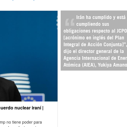
Irán ha cumplido y está
cumpliendo sus
obligaciones respecto al JCP
[acrónimo en inglés del Plan
Integral de Acción Conjunta]”
dijo el director general de la
Agencia Internacional de Ener
Atómica (AIEA), Yukiya Amano
uerdo nuclear iraní |
mp no tiene poder para