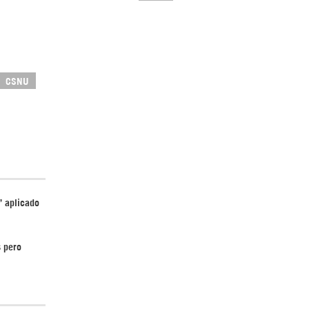
CSNU
El Hombre eterno | Parte 2
’ aplicado
CGRI de Irán asesta duros golpes a EEUU
con ataque simultáneo en Asia Occidental |
Detrás de la Razón
s pero