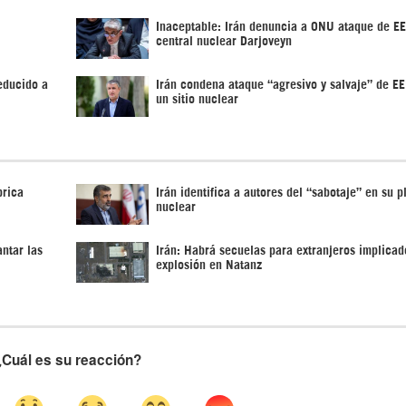
Inaceptable: Irán denuncia a ONU ataque de E
central nuclear Darjoveyn
educido a
Irán condena ataque “agresivo y salvaje” de E
un sitio nuclear
brica
Irán identifica a autores del “sabotaje” en su p
nuclear
ntar las
Irán: Habrá secuelas para extranjeros implicad
explosión en Natanz