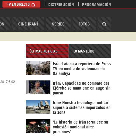
TV EN DIRECTO
DISTRIBUCIÓN
PROGRAMACIÓN
HispanTV
OS
CINE IRANÍ
SERIES
FOTOS
ÚLTIMAS NOTICIAS
LO MÁS LEÍDO
Israel ataca a reportera de Press
TV en medio de violencias en
Qalandiya
 2017 6:02
Irán: Capacidad de combate del
Ejército se mantiene en auge sin
pausa
Irán: Nuestra tecnología militar
supera a sistemas importados en
la zona
‘La historia de Irán fortalece su
cohesión nacional ante
presiones’