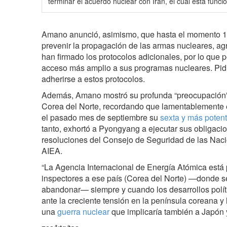
terminar el acuerdo nuclear con Irán, el cual está func
Amano anunció, asimismo, que hasta el momento 1
prevenir la propagación de las armas nucleares, a
han firmado los protocolos adicionales, por lo que p
acceso más amplio a sus programas nucleares. Pidi
adherirse a estos protocolos.
Además, Amano mostró su profunda “preocupación” 
Corea del Norte, recordando que lamentablemente e
el pasado mes de septiembre su
sexta y más poten
tanto, exhortó a Pyongyang a ejecutar sus obligacio
resoluciones del Consejo de Seguridad de las Nac
AIEA.
“La Agencia Internacional de Energía Atómica está 
inspectores a ese país (Corea del Norte) —donde s
abandonar— siempre y cuando los desarrollos polít
ante la creciente tensión en la península coreana y l
una
guerra nuclear
que implicaría también a Japón 