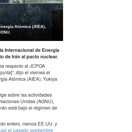
Energía Atómica (AIEA),
 ONU.
a Internacional de Energía
o de Irán al pacto nuclear.
nes respecto al JCPOA
nta]”, dijo el viernes el
ergía Atómica (AIEA), Yukiya
ige sobre las actividades
s Naciones Unidas (AGNU),
rán está bajo el régimen de
ndo entero, menos EE.UU. y
usó el pasado septiembre