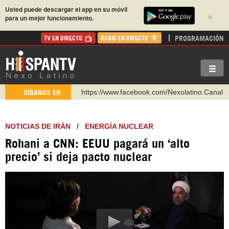
Usted puede descargar el app en su móvil
×
para un mejor funcionamiento.
PROGRAMACIÓN
TV EN DIRECTO
RADIO EN DIRECTO
https://www.facebook.com/Nexolatino.Canal
SÍGANOS EN
https://www.youtube.com/@nexo_latino
http://twitter.com/nexo_latino
NOTICIAS DE IRÁN
/
ENERGÍA NUCLEAR
https://t.me/hispantvcanal
Rohani a CNN: EEUU pagará un ‘alto
https://urmedium.com/c/hispantv
precio’ si deja pacto nuclear
WhatsApp y Viber: +98 921 79 29 404
Instagram como: hispan_tv