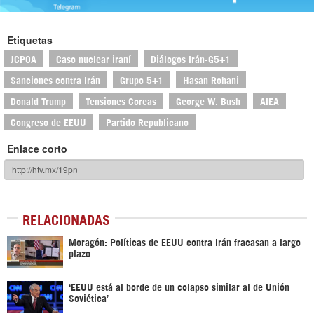
Etiquetas
JCPOA
Caso nuclear iraní
Diálogos Irán-G5+1
Sanciones contra Irán
Grupo 5+1
Hasan Rohani
Donald Trump
Tensiones Coreas
George W. Bush
AIEA
Congreso de EEUU
Partido Republicano
Enlace corto
RELACIONADAS
Moragón: Políticas de EEUU contra Irán fracasan a largo
plazo
‘EEUU está al borde de un colapso similar al de Unión
Soviética’