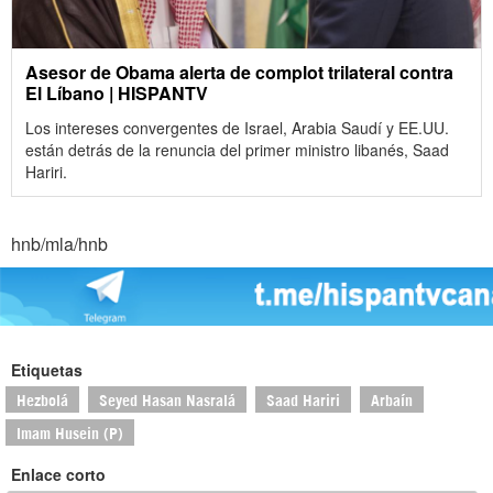
Asesor de Obama alerta de complot trilateral contra
El Líbano | HISPANTV
Los intereses convergentes de Israel, Arabia Saudí y EE.UU.
están detrás de la renuncia del primer ministro libanés, Saad
Hariri.
hnb/mla/hnb
Etiquetas
Hezbolá
Seyed Hasan Nasralá
Saad Hariri
Arbaín
Imam Husein (P)
Enlace corto