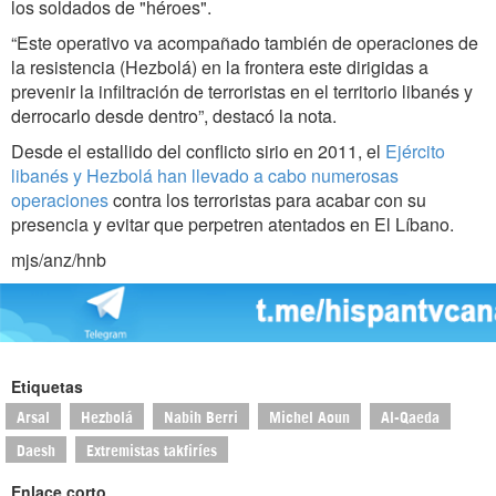
los soldados de "héroes".
“Este operativo va acompañado también de operaciones de
la resistencia (Hezbolá) en la frontera este dirigidas a
prevenir la infiltración de terroristas en el territorio libanés y
derrocarlo desde dentro”, destacó la nota.
Desde el estallido del conflicto sirio en 2011, el
Ejército
libanés y Hezbolá han llevado a cabo numerosas
operaciones
contra los terroristas para acabar con su
presencia y evitar que perpetren atentados en El Líbano.
mjs/anz/hnb
Etiquetas
Arsal
Hezbolá
Nabih Berri
Michel Aoun
Al-Qaeda
Daesh
Extremistas takfiríes
Enlace corto