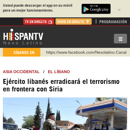
Usted puede descargar el app en su móvil
×
para un mejor funcionamiento.
PROGRAMACIÓN
TV EN DIRECTO
RADIO EN DIRECTO
https://www.facebook.com/Nexolatino.Canal
https://www.youtube.com/@nexo_latino
SÍGANOS EN
http://twitter.com/nexo_latino
https://t.me/hispantvcanal
ASIA OCCIDENTAL
/
EL LÍBANO
https://urmedium.com/c/hispantv
Ejército libanés erradicará el terrorismo
WhatsApp y Viber: +98 921 79 29 404
en frontera con Siria
Instagram como: hispan_tv