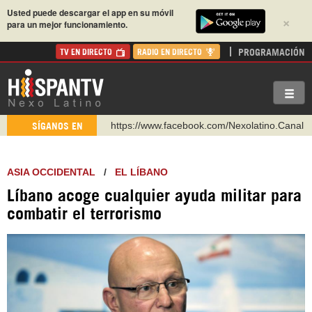
Usted puede descargar el app en su móvil
×
para un mejor funcionamiento.
PROGRAMACIÓN
TV EN DIRECTO
RADIO EN DIRECTO
https://www.facebook.com/Nexolatino.Canal
SÍGANOS EN
https://www.youtube.com/@nexo_latino
http://twitter.com/nexo_latino
ASIA OCCIDENTAL
/
EL LÍBANO
https://t.me/hispantvcanal
Líbano acoge cualquier ayuda militar para
https://urmedium.com/c/hispantv
combatir el terrorismo
WhatsApp y Viber: +98 921 79 29 404
Instagram como: hispan_tv