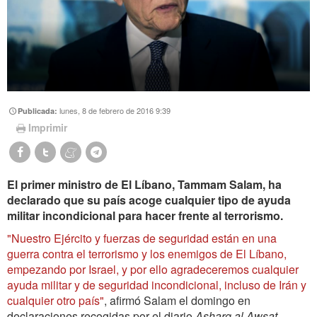
lunes, 8 de febrero de 2016 9:39
Publicada:
Imprimir
El primer ministro de El Líbano, Tammam Salam, ha
declarado que su país acoge cualquier tipo de ayuda
militar incondicional para hacer frente al terrorismo.
"Nuestro Ejército y fuerzas de seguridad están en una
guerra contra el terrorismo y los enemigos de El Líbano,
empezando por Israel, y por ello agradeceremos cualquier
ayuda militar y de seguridad incondicional, incluso de Irán y
cualquier otro país"
, afirmó Salam el domingo en
declaraciones recogidas por el diario
Asharq al Awsat
.