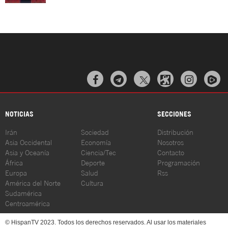



NOTICIAS
SECCIONES
Irán
Sociedad
Distribución
Asia Occidental
Economía
Nosotros
Asia y Oceanía
Ciencia/Tec
Contacto
África
Deporte
Programación
Europa
Salud
Rss
América del Norte
Cultura
Sudamérica
Centroamérica
© HispanTV 2023. Todos los derechos reservados. Al usar los materiales