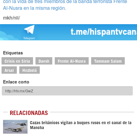
con la vida de tres miembros de la banda terrorista Frente
Al-Nusra en la misma región.
mkh/nii/
Etiquetas
Crisis en Siria
Daesh
Frente Al-Nusra
Tammam Salam
Arsal
Hezbolá
Enlace corto
RELACIONADAS
Cazas británicos vigilan a buques rusos en el canal de la
Mancha