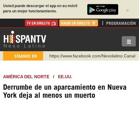
Usted puede descargar el app en su móvil
×
para un mejor funcionamiento.
PROGRAMACIÓN
TV EN DIRECTO
RADIO EN DIRECTO
https://www.facebook.com/Nexolatino.Canal
SÍGANOS EN
https://www.youtube.com/@nexo_latino
http://twitter.com/nexo_latino
AMÉRICA DEL NORTE
/
EE.UU.
https://t.me/hispantvcanal
Derrumbe de un aparcamiento en Nueva
https://urmedium.com/c/hispantv
York deja al menos un muerto
WhatsApp y Viber: +98 921 79 29 404
Instagram como: hispan_tv