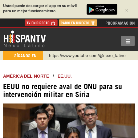
Usted puede descargar el app en su móvil
×
para un mejor funcionamiento.
PROGRAMACIÓN
TV EN DIRECTO
RADIO EN DIRECTO
https://www.youtube.com/@nexo_latino
SÍGANOS EN
http://twitter.com/nexo_latino
https://t.me/hispantvcanal
AMÉRICA DEL NORTE
/
EE.UU.
https://urmedium.com/c/hispantv
EEUU no requiere aval de ONU para su
WhatsApp y Viber: +98 921 79 29 404
intervención militar en Siria
Instagram como: hispan_tv
https://www.facebook.com/Nexolatino.Canal