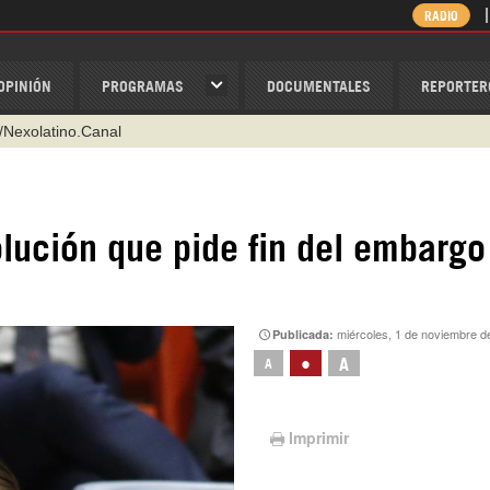
RADIO
OPINIÓN
PROGRAMAS
DOCUMENTALES
REPORTER
@nexo_latino
ino
ispantv
lución que pide fin del embargo
1 79 29 404
v
/Nexolatino.Canal
miércoles, 1 de noviembre d
Publicada:
•
A
A
Imprimir