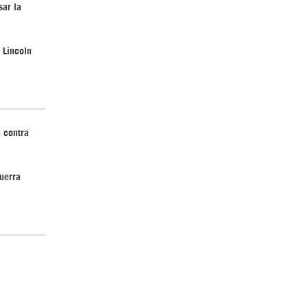
sar la
 Lincoln
¿Cómo será el Golfo Pérsico sin EEUU?
 contra
uerra
¿Por qué Estados Unidos no puede vencer
a Irán? |GrinGo!