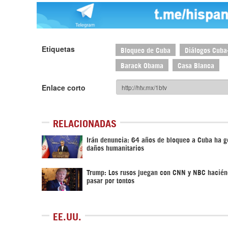
Etiquetas
Bloqueo de Cuba
Diálogos Cub
Barack Obama
Casa Blanca
Enlace corto
RELACIONADAS
Irán denuncia: 64 años de bloqueo a Cuba ha 
daños humanitarios
Trump: Los rusos juegan con CNN y NBC hacién
pasar por tontos
EE.UU.