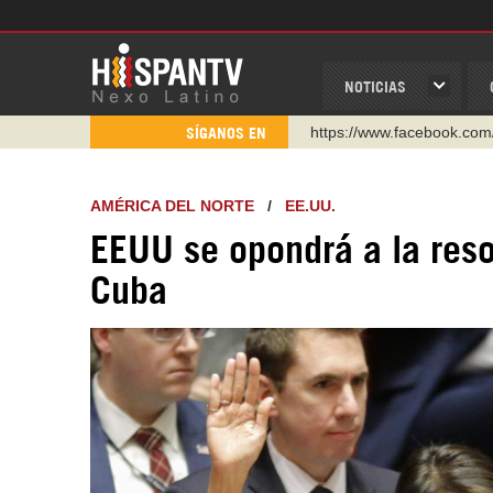
NOTICIAS
https://www.youtube.com/
SÍGANOS EN
http://twitter.com/nexo_lat
https://t.me/hispantvcanal
AMÉRICA DEL NORTE
/
EE.UU.
https://urmedium.com/c/h
EEUU se opondrá a la reso
WhatsApp y Viber: +98 92
Cuba
Instagram como: hispan_t
https://www.facebook.com