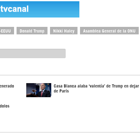
a-EEUU
Donald Trump
Nikki Haley
Asamblea General de la ONU
generado
Casa Blanca alaba ‘valentía’ de Trump en deja
de París
dolos