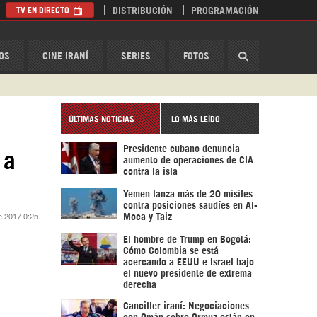
TV EN DIRECTO
DISTRIBUCIÓN
PROGRAMACIÓN
HispanTV
OS
CINE IRANÍ
SERIES
FOTOS
ÚLTIMAS NOTICIAS
LO MÁS LEÍDO
Presidente cubano denuncia
 a
aumento de operaciones de CIA
contra la isla
Yemen lanza más de 20 misiles
contra posiciones saudíes en Al-
e 2017 0:25
Moca y Taiz
El hombre de Trump en Bogotá:
Cómo Colombia se está
acercando a EEUU e Israel bajo
el nuevo presidente de extrema
derecha
Canciller iraní: Negociaciones
con Omán sobre Ormuz están en