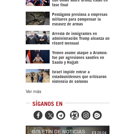
fase final
Pentágono presiona a empresas
militares para compensar la
escasez de armas
Arresto de inmigrantes en
administración Trump alcanza un
récord mensual
Yemen asume ataque a Aramco:
fue por agresiones saudíes en
Saada y Hajjah
Israel impide entrar a
estadounidenses que criticaron
violencia de colonos
Ver más
SÍGANOS EN



BOLETÍN DE NOTICIAS
26:04