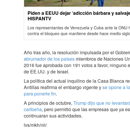
Piden a EEUU dejar ‘adicción bárbara y salvaje
HISPANTV
Los representantes de Venezuela y Cuba ante la ONU h
contra el bloqueo que mantiene desde hace medio siglo 
Año tras año, la resolución impulsada por el Gobie
abrumador de los países
miembros de Naciones Uni
2016 fue aprobada con 191 votos a favor, ninguno e
de EE.UU. y de Israel.
La política del actual inquilino de la Casa Blanca re
Antillas reafirma el embargo vigente y
se opone a l
para ponerle fin
.
A principios de octubre,
Trump dijo que no levantará
caribeña
, pero permitió que las empresas que ya e
continuaran sus actividades.
lvs/mkh/nii/