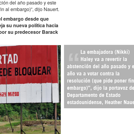
nción del año pasado y este
in al embargo)”, dijo Nauert.
 el embargo desde que
ja su nueva política hacia
o por su predecesor Barack
La embajadora (Nikki)
Haley va a revertir la
abstención del año pasado y 
año va a votar contra la
resolución (que pide poner fin
embargo)”, dijo la portavoz de
Departamento de Estado
estadounidense, Heather Naue