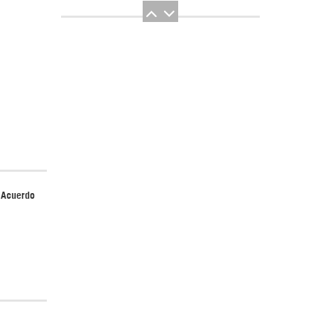
El Hombre eterno | Parte 2
r Acuerdo
CGRI de Irán asesta duros golpes a EEUU
con ataque simultáneo en Asia Occidental |
Detrás de la Razón