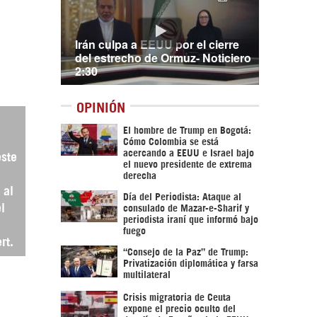
Irán culpa a EEUU por el cierre
del estrecho de Ormuz- Noticiero
2:30
OPINIÓN
El hombre de Trump en Bogotá:
Cómo Colombia se está
acercando a EEUU e Israel bajo
este
el nuevo presidente de extrema
derecha
 al
Día del Periodista: Ataque al
l
consulado de Mazar-e-Sharif y
periodista iraní que informó bajo
fuego
rt.
“Consejo de la Paz” de Trump:
Privatización diplomática y farsa
multilateral
Crisis migratoria de Ceuta
expone el precio oculto del