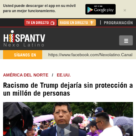
Usted puede descargar el app en su móvil
×
para un mejor funcionamiento.
PROGRAMACIÓN
TV EN DIRECTO
RADIO EN DIRECTO
https://www.facebook.com/Nexolatino.Canal
SÍGANOS EN
https://www.youtube.com/@nexo_latino
http://twitter.com/nexo_latino
AMÉRICA DEL NORTE
/
EE.UU.
https://t.me/hispantvcanal
Racismo de Trump dejaría sin protección a
https://urmedium.com/c/hispantv
un millón de personas
WhatsApp y Viber: +98 921 79 29 404
Instagram como: hispan_tv