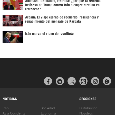
Amenaza, ultimátum, retirada: ¿por qué la retórica
belicosa de Trump contra Irán siempre termina en
retroceso?
Arbaín: El viaje eterno de recuerdo, resistencia y
renacimiento del mensaje de Karbala
Irán marca el ritmo del conflicto



NOTICIAS
SECCIONES
Irán
Sociedad
Distribución
Asia Occidental
Economía
Nosotros