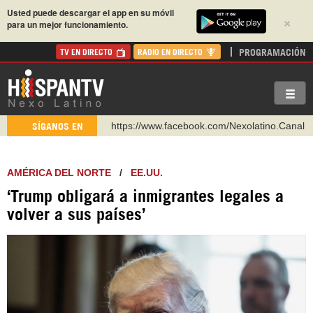
Usted puede descargar el app en su móvil
×
para un mejor funcionamiento.
PROGRAMACIÓN
TV EN DIRECTO
RADIO EN DIRECTO
https://www.facebook.com/Nexolatino.Canal
SÍGANOS EN
https://www.youtube.com/@nexo_latino
http://twitter.com/nexo_latino
AMÉRICA DEL NORTE
/
EE.UU.
https://t.me/hispantvcanal
‘Trump obligará a inmigrantes legales a
https://urmedium.com/c/hispantv
volver a sus países’
WhatsApp y Viber: +98 921 79 29 404
Instagram como: hispan_tv