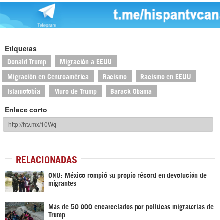
Etiquetas
Donald Trump
Migración a EEUU
Migración en Centroamérica
Racismo
Racismo en EEUU
Islamofobia
Muro de Trump
Barack Obama
Enlace corto
RELACIONADAS
ONU: México rompió su propio récord en devolución de
migrantes
Más de 50 000 encarcelados por políticas migratorias de
Trump