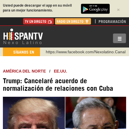
Usted puede descargar el app en su móvil
×
para un mejor funcionamiento.
PROGRAMACIÓN
TV EN DIRECTO
RADIO EN DIRECTO
https://www.youtube.com/@nexo_latino
SÍGANOS EN
http://twitter.com/nexo_latino
https://t.me/hispantvcanal
AMÉRICA DEL NORTE
/
EE.UU.
https://urmedium.com/c/hispantv
Trump: Cancelaré acuerdo de
WhatsApp y Viber: +98 921 79 29 404
normalización de relaciones con Cuba
Instagram como: hispan_tv
https://www.facebook.com/Nexolatino.Canal