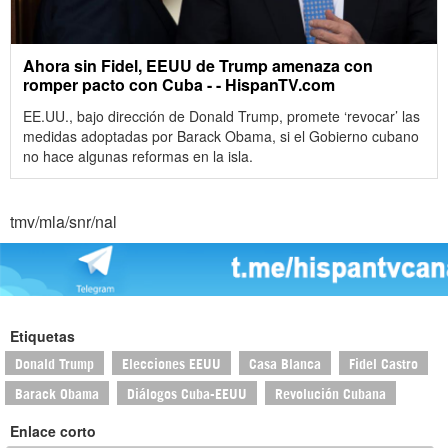
Ahora sin Fidel, EEUU de Trump amenaza con
romper pacto con Cuba - - HispanTV.com
EE.UU., bajo dirección de Donald Trump, promete ‘revocar’ las
medidas adoptadas por Barack Obama, si el Gobierno cubano
no hace algunas reformas en la isla.
tmv/mla/snr/nal
Etiquetas
Donald Trump
Elecciones EEUU
Casa Blanca
Fidel Castro
Barack Obama
Diálogos Cuba-EEUU
Revolución Cubana
Enlace corto