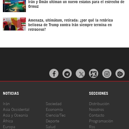
Irán y Omán ultiman un nuevo estatus para el estrecho de
Ormuz
Amenaza, ultimátum, retirada: ¿por qué la retórica
belicosa de Trump contra Irán siempre termina en
retroceso?



NOTICIAS
SECCIONES
Irán
Sociedad
Distribución
Asia Occidental
Economía
Nosotros
Asia y Oceanía
Ciencia/Tec
Contacto
África
Deporte
Programación
Europa
Salud
Rss