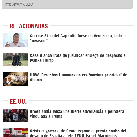
RELACIONADAS
Correa: Si lo del Capitolio fuese en Venezuela, habría
“invasión”
Casa Blanca trata de justificar entrega de despacho a
Ivanka Trump
HRW: Derechos Humanos no era ‘máxima prioridad’ de
Obama
EE.UU.
Groenlandia lanza una fuerte advertencia a petrolera
vinculada a Trump
Crisis migratoria de Ceuta expone el precio oculto del
desafío de España al eje EEUU-Israel-Marruecos