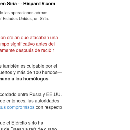
 en Siria - - HispanTV.com
de las operaciones aéreas
or Estados Unidos, en Siria.
ición creían que atacaban una
po significativo antes del
amente después de recibir
.
e también es culpable por el
uertos y más de 100 heridos―
temano a los homólogos
 acordado entre Rusia y EE.UU.
de entonces, las autoridades
 sus compromisos
con respecto
e el Ejército sirio ha
as de Daesh a raíz de cuatro