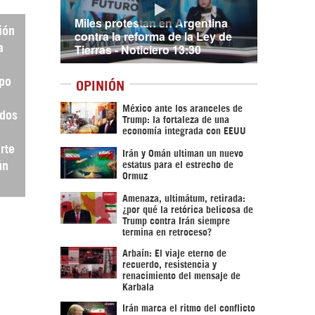
Miles protestan en Argentina
ión
contra la reforma de la Ley de
Tierras - Noticiero 13:30
a
po
OPINIÓN
México ante los aranceles de
idos
Trump: la fortaleza de una
economía integrada con EEUU
rte
Irán y Omán ultiman un nuevo
ún
estatus para el estrecho de
Ormuz
Amenaza, ultimátum, retirada:
¿por qué la retórica belicosa de
Trump contra Irán siempre
termina en retroceso?
Arbaín: El viaje eterno de
recuerdo, resistencia y
renacimiento del mensaje de
Karbala
Irán marca el ritmo del conflicto