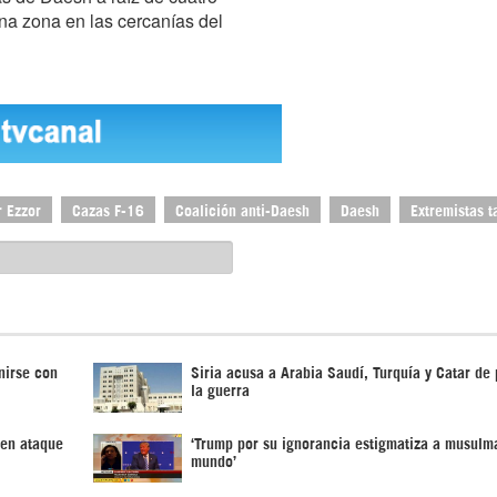
na zona en las cercanías del
r Ezzor
Cazas F-16
Coalición anti-Daesh
Daesh
Extremistas t
nirse con
Siria acusa a Arabia Saudí, Turquía y Catar de
la guerra
 en ataque
‘Trump por su ignorancia estigmatiza a musulm
mundo’