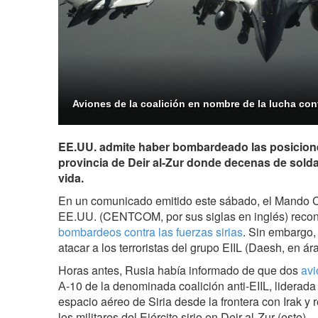
Aviones de la coalición en nombre de la lucha cont
EE.UU. admite haber bombardeado las posiciones 
provincia de Deir al-Zur donde decenas de solda
vida.
En un comunicado emitido este sábado, el Mando C
EE.UU. (CENTCOM, por sus siglas en inglés) reco
bombardeos contra las fuerzas sirias
. Sin embargo,
atacar a los terroristas del grupo EIIL (Daesh, en ár
Horas antes, Rusia había informado de que dos
avi
А-10 de la denominada coalición anti-EIIL, liderada
espacio aéreo de Siria desde la frontera con Irak y 
los militares del Ejército sirio en Deir al-Zur (este).