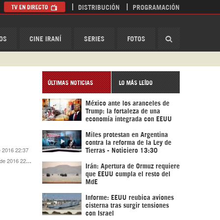
TV EN DIRECTO
DISTRIBUCIÓN
PROGRAMACIÓN
HispanTV
OS
CINE IRANÍ
SERIES
FOTOS
ÚLTIMAS NOTICIAS
LO MÁS LEÍDO
México ante los aranceles de
Trump: la fortaleza de una
economía integrada con EEUU
Miles protestan en Argentina
contra la reforma de la Ley de
e 2016 22:37
Tierras - Noticiero 13:30
e 2016 22:59
Irán: Apertura de Ormuz requiere
que EEUU cumpla el resto del
MdE
Informe: EEUU reubica aviones
cisterna tras surgir tensiones
con Israel