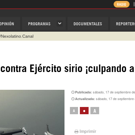
RADIO
OPINIÓN
PROGRAMAS
DOCUMENTALES
REPORTER
@nexo_latino
ino
ispantv
ntra Ejército sirio ¡culpando a
1 79 29 404
v
/Nexolatino.Canal
sábado, 17 de septiembre d
Publicada:
sábado, 17 de septiembre d
Actualizada:
•
A
A
Imprimir