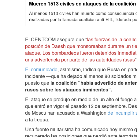
Mueren 1513 civiles en ataques de la coalición
Al menos 1513 civiles han muerto como consecuencia 
realizadas por la llamada coalición anti-EIIL, liderada p
El CENTCOM asegura que “
las fuerzas de la coal
posición de Daesh que monitoreaban durante un tiem
ataque. Los bombardeos fueron detenidos inmediat
una advertencia por parte de las autoridades rusas
”
El comunicado
, asimismo, indica que Rusia en part
incidente ―que ha dejado al menos 80 soldados m
puesto que
la coalición “había advertido de an
rusos sobre los ataques inminentes”.
El ataque se produjo en medio de un alto el fuego
que entró en vigor el pasado 12 de septiembre. Des
de Moscú han acusado a Washington
de incumplir
a la tregua.
Una fuente militar siria ha comunicado hoy mismo qu
recuperado las posiciones que perdió ante terrorist