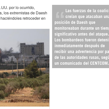
.UU. por lo ocurrido,
Las fuerzas de la coalic
, los extremistas de Daesh
creían que atacaban un
s haciéndoles retroceder en
posición de Daesh que
monitoreaban durante un tiem
significativo antes del ataque.
Los bombardeos fueron deten
inmediatamente después de
recibir una advertencia por pa
de las autoridades rusas, seg
un comunicado del CENTCOM.