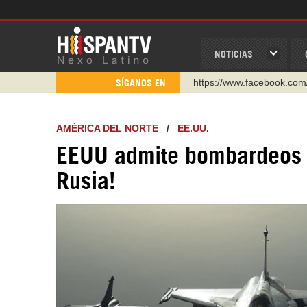
NOTICIAS
https://www.youtube.com/
SÍGANOS EN
http://twitter.com/nexo_lat
https://t.me/hispantvcanal
AMÉRICA DEL NORTE
/
EE.UU.
https://urmedium.com/c/h
EEUU admite bombardeos co
WhatsApp y Viber: +98 92
Rusia!
Instagram como: hispan_t
https://www.facebook.com