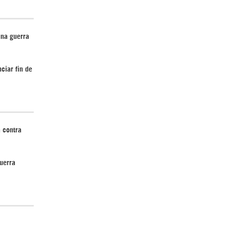
Irán pide “tolerancia cero” ante ataques
una guerra
contra instalaciones nucleares | Detrás de
la Razón
ciar fin de
 contra
¿Cómo será el Golfo Pérsico sin EEUU?
uerra