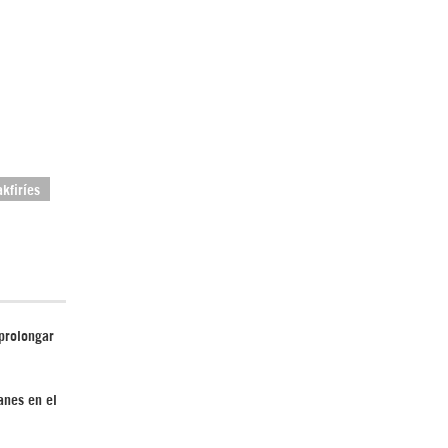
El Hombre eterno | Parte 2
akfiríes
CGRI de Irán asesta duros golpes a EEUU
con ataque simultáneo en Asia Occidental |
Detrás de la Razón
 prolongar
anes en el