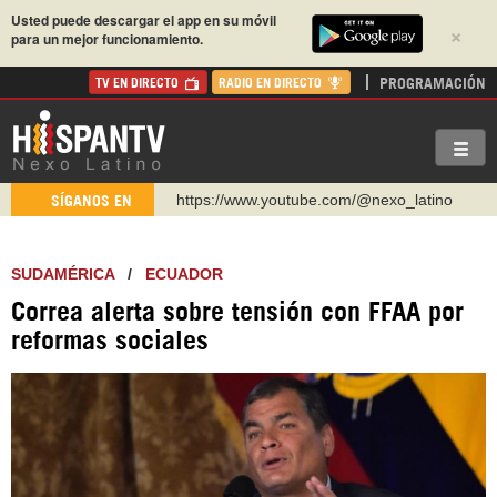
Usted puede descargar el app en su móvil
×
para un mejor funcionamiento.
PROGRAMACIÓN
TV EN DIRECTO
RADIO EN DIRECTO
https://www.youtube.com/@nexo_latino
SÍGANOS EN
http://twitter.com/nexo_latino
https://t.me/hispantvcanal
SUDAMÉRICA
/
ECUADOR
https://urmedium.com/c/hispantv
Correa alerta sobre tensión con FFAA por
WhatsApp y Viber: +98 921 79 29 404
reformas sociales
Instagram como: hispan_tv
https://www.facebook.com/Nexolatino.Canal