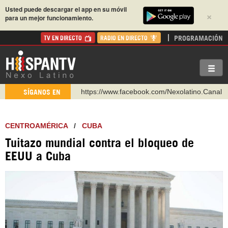
Usted puede descargar el app en su móvil
×
para un mejor funcionamiento.
PROGRAMACIÓN
TV EN DIRECTO
RADIO EN DIRECTO
https://www.facebook.com/Nexolatino.Canal
SÍGANOS EN
https://www.youtube.com/@nexo_latino
http://twitter.com/nexo_latino
CENTROAMÉRICA
/
CUBA
https://t.me/hispantvcanal
Tuitazo mundial contra el bloqueo de
https://urmedium.com/c/hispantv
EEUU a Cuba
WhatsApp y Viber: +98 921 79 29 404
Instagram como: hispan_tv