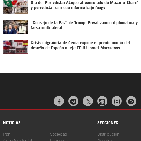
Día del Periodista: Ataque al consulado de Mazar-e-Sharif
y periodista iraní que informó bajo fuego
“Consejo de la Paz” de Trump: Privatización diplomática y
farsa multilateral
Crisis migratoria de Ceuta expone el precio oculto del
desafío de España al eje EEUU-Israel-Marruecos



NOTICIAS
SECCIONES
Irán
Sociedad
Distribución
Asia Occidental
Economía
Nosotros