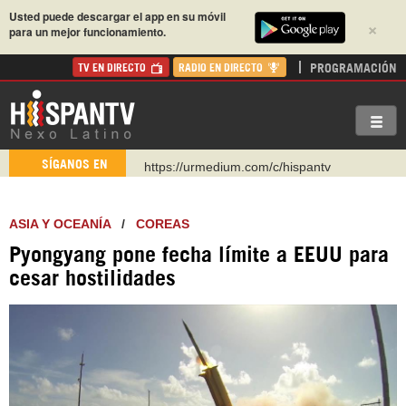
Usted puede descargar el app en su móvil
×
para un mejor funcionamiento.
PROGRAMACIÓN
TV EN DIRECTO
RADIO EN DIRECTO
https://urmedium.com/c/hispantv
SÍGANOS EN
WhatsApp y Viber: +98 921 79 29 404
Instagram como: hispan_tv
ASIA Y OCEANÍA
/
COREAS
https://www.facebook.com/Nexolatino.Canal
Pyongyang pone fecha límite a EEUU para
https://www.youtube.com/@nexo_latino
cesar hostilidades
http://twitter.com/nexo_latino
https://t.me/hispantvcanal