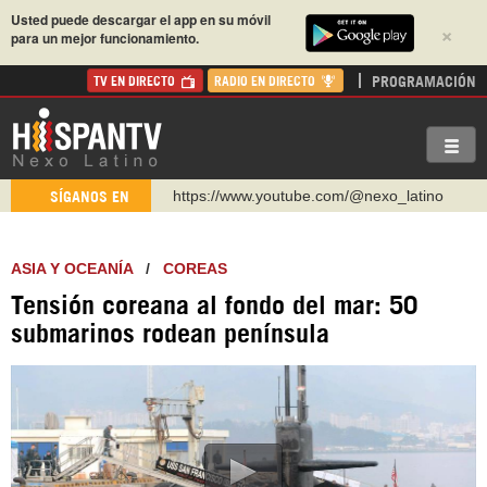
Usted puede descargar el app en su móvil
×
para un mejor funcionamiento.
PROGRAMACIÓN
TV EN DIRECTO
RADIO EN DIRECTO
https://www.youtube.com/@nexo_latino
SÍGANOS EN
http://twitter.com/nexo_latino
https://t.me/hispantvcanal
ASIA Y OCEANÍA
/
COREAS
https://urmedium.com/c/hispantv
Tensión coreana al fondo del mar: 50
WhatsApp y Viber: +98 921 79 29 404
submarinos rodean península
Instagram como: hispan_tv
https://www.facebook.com/Nexolatino.Canal