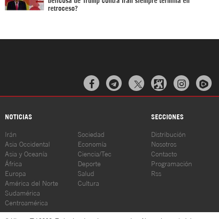
retroceso?



NOTICIAS
SECCIONES
Irán
Sociedad
Distribución
Asia Occidental
Economía
Nosotros
Asia y Oceanía
Ciencia/Tec
Contacto
África
Deporte
Programación
Europa
Salud
Rss
América del Norte
Cultura
Sudamérica
Centroamérica