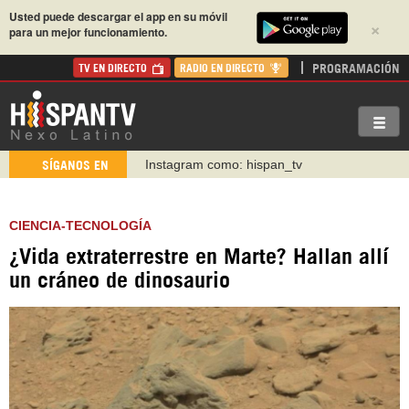
Usted puede descargar el app en su móvil
×
para un mejor funcionamiento.
PROGRAMACIÓN
TV EN DIRECTO
RADIO EN DIRECTO
Instagram como: hispan_tv
SÍGANOS EN
https://www.facebook.com/Nexolatino.Canal
https://www.youtube.com/@nexo_latino
CIENCIA-TECNOLOGÍA
http://twitter.com/nexo_latino
¿Vida extraterrestre en Marte? Hallan allí
https://t.me/hispantvcanal
un cráneo de dinosaurio
https://urmedium.com/c/hispantv
WhatsApp y Viber: +98 921 79 29 404