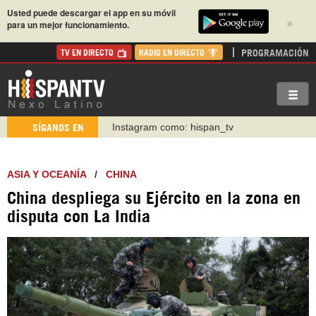
Usted puede descargar el app en su móvil
×
para un mejor funcionamiento.
PROGRAMACIÓN
TV EN DIRECTO
RADIO EN DIRECTO
Instagram como: hispan_tv
SÍGANOS EN
https://www.facebook.com/Nexolatino.Canal
https://www.youtube.com/@nexo_latino
ASIA Y OCEANÍA
/
CHINA
http://twitter.com/nexo_latino
China despliega su Ejército en la zona en
https://t.me/hispantvcanal
disputa con La India
https://urmedium.com/c/hispantv
WhatsApp y Viber: +98 921 79 29 404