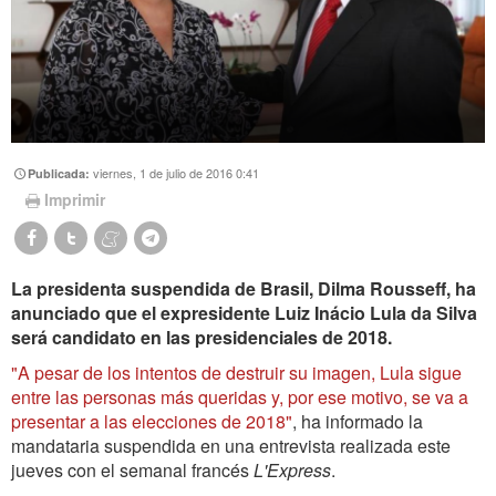
viernes, 1 de julio de 2016 0:41
Publicada:
Imprimir
La presidenta suspendida de Brasil, Dilma Rousseff, ha
anunciado que el expresidente Luiz Inácio Lula da Silva
será candidato en las presidenciales de 2018.
"A pesar de los intentos de destruir su imagen, Lula sigue
entre las personas más queridas y, por ese motivo, se va a
presentar a las elecciones de 2018"
, ha informado la
mandataria suspendida en una entrevista realizada este
jueves con el semanal francés
L'Express
.