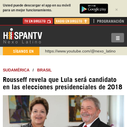
Usted puede descargar el app en su móvil
×
para un mejor funcionamiento.
PROGRAMACIÓN
TV EN DIRECTO
RADIO EN DIRECTO
https://www.youtube.com/@nexo_latino
SÍGANOS EN
http://twitter.com/nexo_latino
https://t.me/hispantvcanal
SUDAMÉRICA
/
BRASIL
https://urmedium.com/c/hispantv
Rousseff revela que Lula será candidato
WhatsApp y Viber: +98 921 79 29 404
en las elecciones presidenciales de 2018
Instagram como: hispan_tv
https://www.facebook.com/Nexolatino.Canal