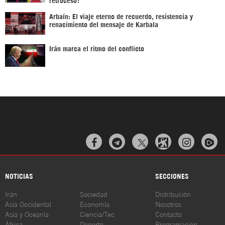
Arbaín: El viaje eterno de recuerdo, resistencia y
renacimiento del mensaje de Karbala
Irán marca el ritmo del conflicto



NOTICIAS
SECCIONES
Irán
Sociedad
Distribución
Asia Occidental
Economía
Nosotros
Asia y Oceanía
Ciencia/Tec
Contacto
África
Deporte
Programación