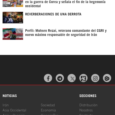
en la guerra de Corea y señala el fin de la hegemonía
occidental
REVERBERACIONES DE UNA DERROTA
Perfil: Mohsen Rezai, veterano comandante del CGRI y
nuevo máximo responsable de seguridad de Irán



NOTICIAS
SECCIONES
Irán
Sociedad
Distribución
Asia Occidental
Economía
Nosotros
Asia y Oceanía
Ciencia/Tec
Contacto