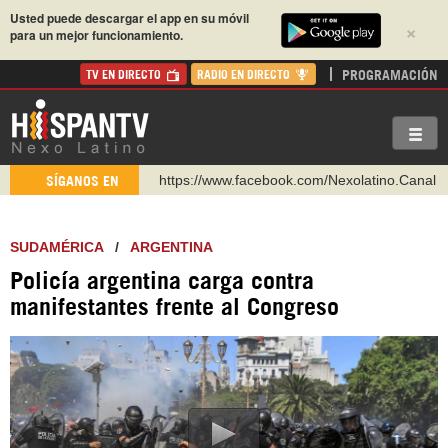
Usted puede descargar el app en su móvil
×
para un mejor funcionamiento.
PROGRAMACIÓN
TV EN DIRECTO
RADIO EN DIRECTO
https://www.facebook.com/Nexolatino.Canal
SÍGANOS EN
https://www.youtube.com/@nexo_latino
http://twitter.com/nexo_latino
SUDAMÉRICA
/
ARGENTINA
https://t.me/hispantvcanal
Policía argentina carga contra
https://urmedium.com/c/hispantv
manifestantes frente al Congreso
WhatsApp y Viber: +98 921 79 29 404
Instagram como: hispan_tv