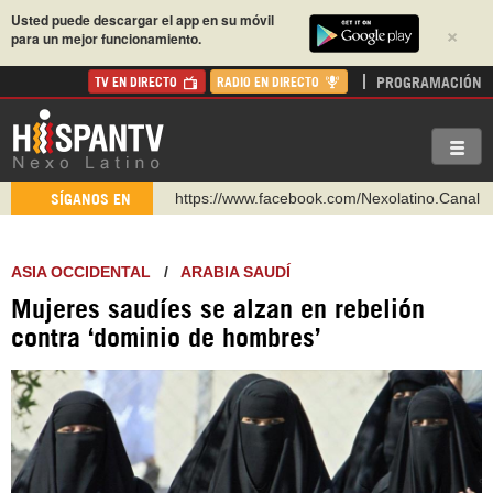
Usted puede descargar el app en su móvil
×
para un mejor funcionamiento.
PROGRAMACIÓN
TV EN DIRECTO
RADIO EN DIRECTO
https://www.youtube.com/@nexo_latino
SÍGANOS EN
http://twitter.com/nexo_latino
https://t.me/hispantvcanal
ASIA OCCIDENTAL
/
ARABIA SAUDÍ
https://urmedium.com/c/hispantv
Mujeres saudíes se alzan en rebelión
WhatsApp y Viber: +98 921 79 29 404
contra ‘dominio de hombres’
Instagram como: hispan_tv
https://www.facebook.com/Nexolatino.Canal